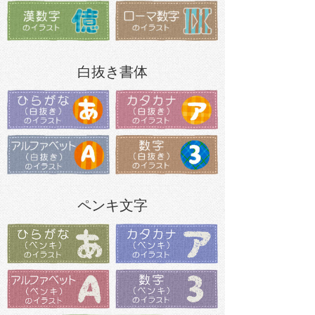
白抜き書体
ペンキ文字