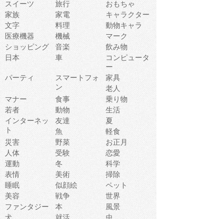
スイーツ
旅行
おもちゃ
家族
家電
キャラクター
文字
料理
動物キャラ
医療機器
機械
マーク
ショッピング
音楽
飲み物
日本
車
コンピュータ
ー
パーティ
スマートフォ
家具
ン
老人
マナー
食事
乗り物
若者
動物
生活
インターネッ
友達
夏
ト
魚
軽食
災害
野菜
お正月
人体
受験
恋愛
運動
冬
科学
表情
美術
掃除
睡眠
似顔絵
ペット
美容
戦争
世界
ファンタジー
本
風景
犬
就活
虫