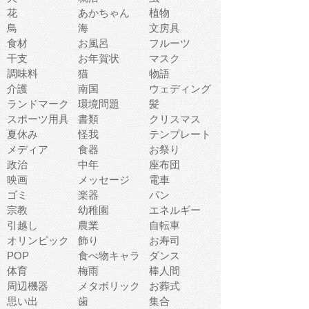
花
あかちゃん
植物
鳥
海
文房具
食材
お風呂
フルーツ
干支
お年賀状
マスク
調味料
猫
物語
介護
南国
ウェディング
ランドマーク
環境問題
髪
スポーツ用具
書類
クリスマス
夏休み
怪我
テンプレート
メディア
食器
お祭り
政治
中年
座布団
映画
メッセージ
電車
ゴミ
楽器
パン
宗教
幼稚園
エネルギー
引越し
農業
自転車
オリンピック
飾り
お寿司
POP
食べ物キャラ
ダンス
体育
梅雨
棒人間
周辺機器
メタボリック
お葬式
思い出
歯
集合