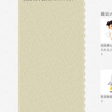
最近
扇風機
入れる
ト
垂直離
ト