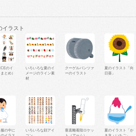
のイラスト
IECEのイ
いろいろな夏のイ
クーゲルパンツァ
夏のイラスト「向
（まとめ）
メージのライン素
ーのイラスト
日葵」
材
を服の中に
いろいろな顔アイ
垂直離着陸ロケッ
夏のイラスト「か
人のイラス
コン
ト（アーム）
き氷・いちご」