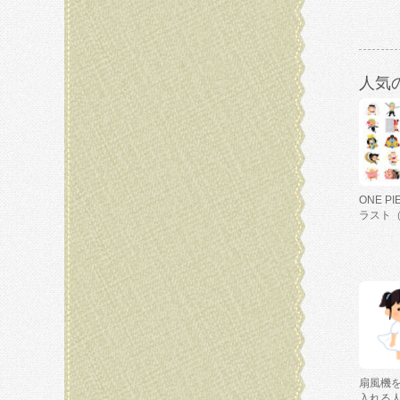
人気
ONE P
ラスト
扇風機
入れる