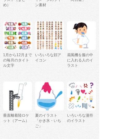
め）
ン素材
1月から12月まで
いろいろな顔ア
扇風機を服の中
の毎月のタイト
イコン
に入れる人のイ
ル文字
ラスト
垂直離着陸ロケ
夏のイラスト
いろいろな漫符
ット（アーム）
「かき氷・いち
のイラスト
ご」