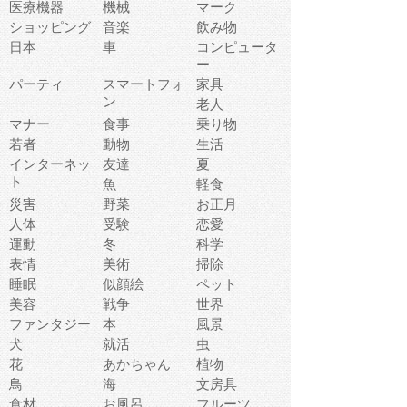
医療機器
機械
マーク
ショッピング
音楽
飲み物
日本
車
コンピュータ
ー
パーティ
スマートフォ
家具
ン
老人
マナー
食事
乗り物
若者
動物
生活
インターネッ
友達
夏
ト
魚
軽食
災害
野菜
お正月
人体
受験
恋愛
運動
冬
科学
表情
美術
掃除
睡眠
似顔絵
ペット
美容
戦争
世界
ファンタジー
本
風景
犬
就活
虫
花
あかちゃん
植物
鳥
海
文房具
食材
お風呂
フルーツ