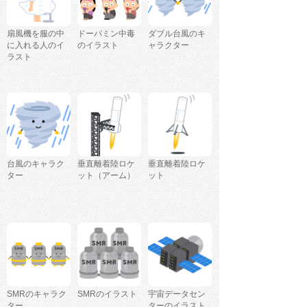
扇風機を服の中
ドーパミン中毒
ダブル台風のキ
に入れる人のイ
のイラスト
ャラクター
ラスト
台風のキャラク
垂直離着陸ロケ
垂直離着陸ロケ
ター
ット（アーム）
ット
SMRのキャラク
SMRのイラスト
宇宙データセン
ター
ターのイラスト