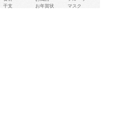
干支
お年賀状
マスク
調味料
猫
物語
介護
南国
ウェディング
ランドマーク
環境問題
髪
スポーツ用具
書類
クリスマス
夏休み
怪我
テンプレート
メディア
食器
お祭り
政治
中年
座布団
映画
メッセージ
電車
ゴミ
楽器
パン
宗教
幼稚園
エネルギー
引越し
農業
自転車
オリンピック
飾り
お寿司
POP
食べ物キャラ
ダンス
体育
梅雨
棒人間
周辺機器
メタボリック
お葬式
思い出
歯
集合
運動会
春
室内
流通
カフェ
お誕生日
宇宙
英語
バレンタイン