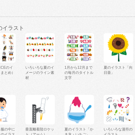
のイラスト
IECEのイ
いろいろな夏のイ
1月から12月まで
夏のイラスト「向
（まとめ）
メージのライン素
の毎月のタイトル
日葵」
材
文字
を服の中に
垂直離着陸ロケッ
夏のイラスト「か
いろいろな漫符の
人のイラス
ト（アーム）
き氷・いちご」
イラスト