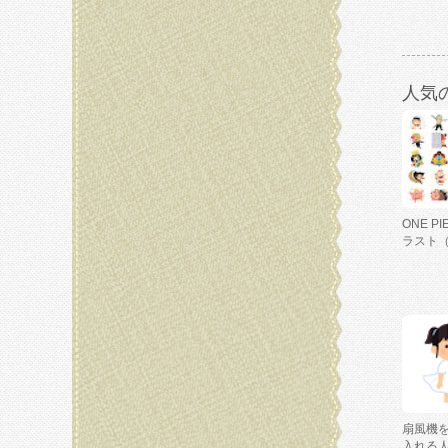
人気
ONE P
ラスト
扇風機
入れる