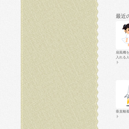
最近
扇風機
入れる
ト
垂直離
ト