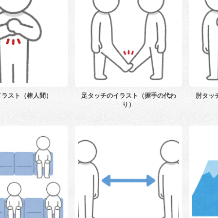
イラスト（棒人間）
足タッチのイラスト（握手の代わ
肘タッ
り）