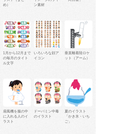
め）
ン素材
1月から12月まで
いろいろな顔ア
垂直離着陸ロケ
の毎月のタイト
イコン
ット（アーム）
ル文字
扇風機を服の中
ドーパミン中毒
夏のイラスト
に入れる人のイ
のイラスト
「かき氷・いち
ラスト
ご」