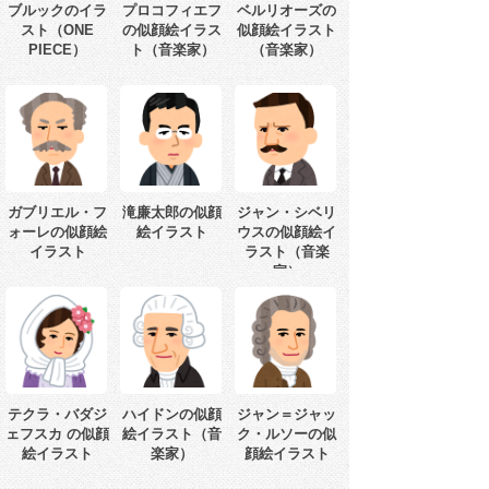
ブルックのイラ
プロコフィエフ
ベルリオーズの
スト（ONE
の似顔絵イラス
似顔絵イラスト
PIECE）
ト（音楽家）
（音楽家）
ガブリエル・フ
滝廉太郎の似顔
ジャン・シベリ
ォーレの似顔絵
絵イラスト
ウスの似顔絵イ
イラスト
ラスト（音楽
家）
テクラ・バダジ
ハイドンの似顔
ジャン＝ジャッ
ェフスカ の似顔
絵イラスト（音
ク・ルソーの似
絵イラスト
楽家）
顔絵イラスト