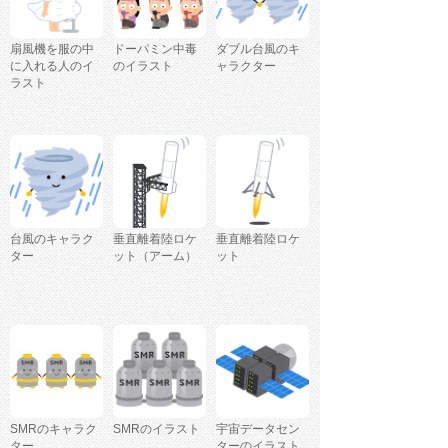
扇風機を服の中
ドーパミン中毒
ダブル台風のキ
に入れる人のイ
のイラスト
ャラクター
ラスト
台風のキャラク
垂直離着陸ロケ
垂直離着陸ロケ
ター
ット（アーム）
ット
SMRのキャラク
SMRのイラスト
宇宙データセン
ター
ターのイラスト