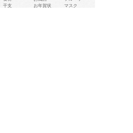
干支
お年賀状
マスク
調味料
猫
物語
介護
南国
ウェディング
ランドマーク
環境問題
髪
スポーツ用具
書類
クリスマス
夏休み
怪我
テンプレート
メディア
食器
お祭り
政治
中年
座布団
映画
メッセージ
電車
ゴミ
楽器
パン
宗教
幼稚園
エネルギー
引越し
農業
自転車
オリンピック
飾り
お寿司
POP
食べ物キャラ
ダンス
体育
梅雨
棒人間
周辺機器
メタボリック
お葬式
思い出
歯
集合
運動会
春
室内
流通
カフェ
お誕生日
宇宙
英語
バレンタイン