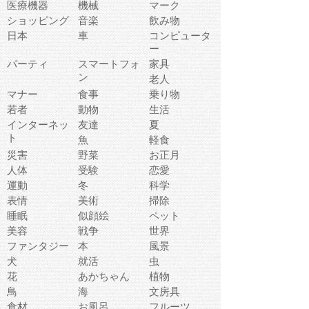
医療機器
機械
マーク
ショッピング
音楽
飲み物
日本
車
コンピュータ
ー
パーティ
スマートフォ
家具
ン
老人
マナー
食事
乗り物
若者
動物
生活
インターネッ
友達
夏
ト
魚
軽食
災害
野菜
お正月
人体
受験
恋愛
運動
冬
科学
表情
美術
掃除
睡眠
似顔絵
ペット
美容
戦争
世界
ファンタジー
本
風景
犬
就活
虫
花
あかちゃん
植物
鳥
海
文房具
食材
お風呂
フルーツ