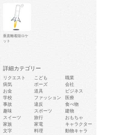
垂直離着陸ロケ
ット
詳細カテゴリー
リクエスト
こども
職業
病気
ポーズ
会社
お金
道具
ビジネス
学校
ファッション
医療
事故
違反
食べ物
趣味
スポーツ
建物
スイーツ
旅行
おもちゃ
家族
家電
キャラクター
文字
料理
動物キャラ