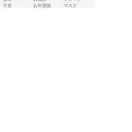
干支
お年賀状
マスク
調味料
猫
物語
介護
南国
ウェディング
ランドマーク
環境問題
髪
スポーツ用具
書類
クリスマス
夏休み
怪我
テンプレート
メディア
食器
お祭り
政治
中年
座布団
映画
メッセージ
電車
ゴミ
楽器
パン
宗教
幼稚園
エネルギー
引越し
農業
自転車
オリンピック
飾り
お寿司
POP
食べ物キャラ
ダンス
体育
梅雨
棒人間
周辺機器
メタボリック
お葬式
思い出
歯
集合
運動会
春
室内
流通
カフェ
お誕生日
宇宙
英語
バレンタイン