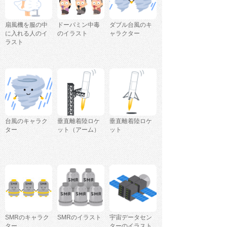
扇風機を服の中
ドーパミン中毒
ダブル台風のキ
に入れる人のイ
のイラスト
ャラクター
ラスト
台風のキャラク
垂直離着陸ロケ
垂直離着陸ロケ
ター
ット（アーム）
ット
SMRのキャラク
SMRのイラスト
宇宙データセン
ター
ターのイラスト