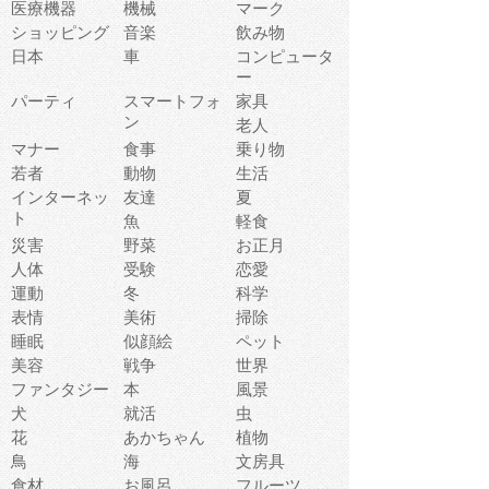
医療機器
機械
マーク
ショッピング
音楽
飲み物
日本
車
コンピュータ
ー
パーティ
スマートフォ
家具
ン
老人
マナー
食事
乗り物
若者
動物
生活
インターネッ
友達
夏
ト
魚
軽食
災害
野菜
お正月
人体
受験
恋愛
運動
冬
科学
表情
美術
掃除
睡眠
似顔絵
ペット
美容
戦争
世界
ファンタジー
本
風景
犬
就活
虫
花
あかちゃん
植物
鳥
海
文房具
食材
お風呂
フルーツ