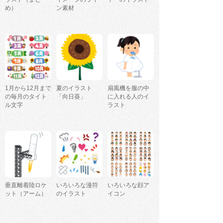
め）
ン素材
1月から12月まで
夏のイラスト
扇風機を服の中
の毎月のタイト
「向日葵」
に入れる人のイ
ル文字
ラスト
垂直離着陸ロケ
いろいろな漫符
いろいろな顔ア
ット（アーム）
のイラスト
イコン