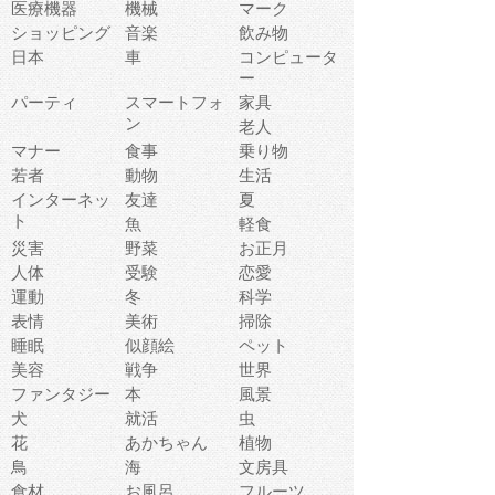
医療機器
機械
マーク
ショッピング
音楽
飲み物
日本
車
コンピュータ
ー
パーティ
スマートフォ
家具
ン
老人
マナー
食事
乗り物
若者
動物
生活
インターネッ
友達
夏
ト
魚
軽食
災害
野菜
お正月
人体
受験
恋愛
運動
冬
科学
表情
美術
掃除
睡眠
似顔絵
ペット
美容
戦争
世界
ファンタジー
本
風景
犬
就活
虫
花
あかちゃん
植物
鳥
海
文房具
食材
お風呂
フルーツ