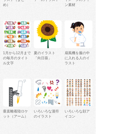
め）
ン素材
1月から12月まで
夏のイラスト
扇風機を服の中
の毎月のタイト
「向日葵」
に入れる人のイ
ル文字
ラスト
垂直離着陸ロケ
いろいろな漫符
いろいろな顔ア
ット（アーム）
のイラスト
イコン