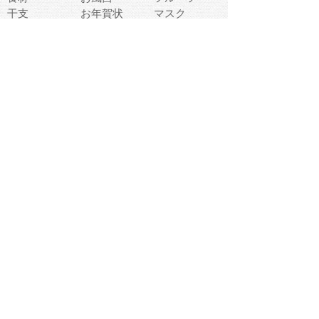
干支
お年賀状
マスク
調味料
猫
物語
介護
南国
ウェディング
ランドマーク
環境問題
髪
スポーツ用具
書類
クリスマス
夏休み
怪我
テンプレート
メディア
食器
お祭り
政治
中年
座布団
映画
メッセージ
電車
ゴミ
楽器
パン
宗教
幼稚園
エネルギー
引越し
農業
自転車
オリンピック
飾り
お寿司
POP
食べ物キャラ
ダンス
体育
梅雨
棒人間
周辺機器
メタボリック
お葬式
思い出
歯
集合
運動会
春
室内
流通
カフェ
お誕生日
宇宙
英語
バレンタイン