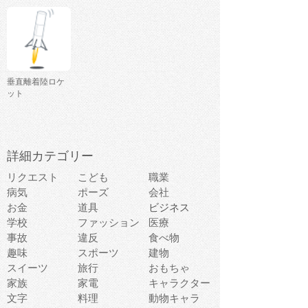
垂直離着陸ロケ
ット
詳細カテゴリー
リクエスト
こども
職業
病気
ポーズ
会社
お金
道具
ビジネス
学校
ファッション
医療
事故
違反
食べ物
趣味
スポーツ
建物
スイーツ
旅行
おもちゃ
家族
家電
キャラクター
文字
料理
動物キャラ