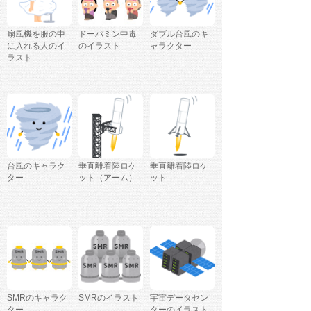
扇風機を服の中
ドーパミン中毒
ダブル台風のキ
に入れる人のイ
のイラスト
ャラクター
ラスト
台風のキャラク
垂直離着陸ロケ
垂直離着陸ロケ
ター
ット（アーム）
ット
SMRのキャラク
SMRのイラスト
宇宙データセン
ター
ターのイラスト