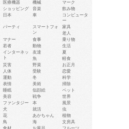
医療機器
機械
マーク
ショッピング
音楽
飲み物
日本
車
コンピュータ
ー
パーティ
スマートフォ
家具
ン
老人
マナー
食事
乗り物
若者
動物
生活
インターネッ
友達
夏
ト
魚
軽食
災害
野菜
お正月
人体
受験
恋愛
運動
冬
科学
表情
美術
掃除
睡眠
似顔絵
ペット
美容
戦争
世界
ファンタジー
本
風景
犬
就活
虫
花
あかちゃん
植物
鳥
海
文房具
食材
お風呂
フルーツ