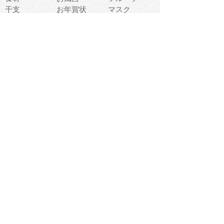
干支
お年賀状
マスク
調味料
猫
物語
介護
南国
ウェディング
ランドマーク
環境問題
髪
スポーツ用具
書類
クリスマス
夏休み
怪我
テンプレート
メディア
食器
お祭り
政治
中年
座布団
映画
メッセージ
電車
ゴミ
楽器
パン
宗教
幼稚園
エネルギー
引越し
農業
自転車
オリンピック
飾り
お寿司
POP
食べ物キャラ
ダンス
体育
梅雨
棒人間
周辺機器
メタボリック
お葬式
思い出
歯
集合
運動会
春
室内
流通
カフェ
お誕生日
宇宙
英語
バレンタイン