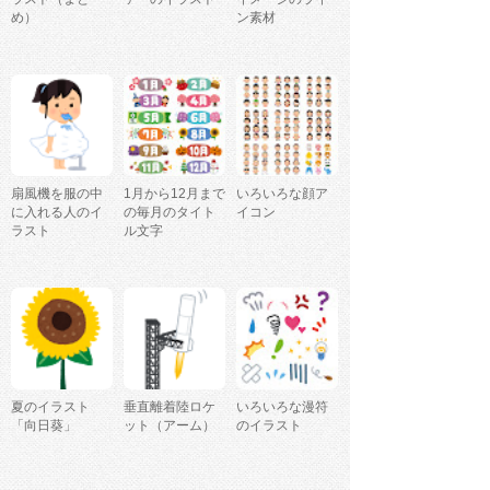
め）
ン素材
扇風機を服の中
1月から12月まで
いろいろな顔ア
に入れる人のイ
の毎月のタイト
イコン
ラスト
ル文字
夏のイラスト
垂直離着陸ロケ
いろいろな漫符
「向日葵」
ット（アーム）
のイラスト