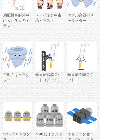
扇風機を服の中
ドーパミン中毒
ダブル台風のキ
に入れる人のイ
のイラスト
ャラクター
ラスト
台風のキャラク
垂直離着陸ロケ
垂直離着陸ロケ
ター
ット（アーム）
ット
SMRのキャラク
SMRのイラスト
宇宙データセン
ター
ターのイラスト