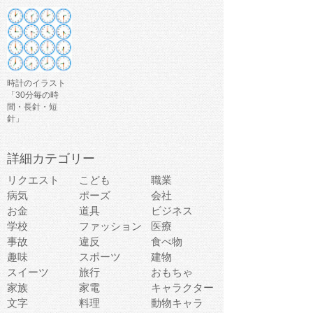
時計のイラスト
「30分毎の時
間・長針・短
針」
詳細カテゴリー
リクエスト
こども
職業
病気
ポーズ
会社
お金
道具
ビジネス
学校
ファッション
医療
事故
違反
食べ物
趣味
スポーツ
建物
スイーツ
旅行
おもちゃ
家族
家電
キャラクター
文字
料理
動物キャラ