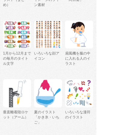
め）
ン素材
1月から12月まで
いろいろな顔ア
扇風機を服の中
の毎月のタイト
イコン
に入れる人のイ
ル文字
ラスト
垂直離着陸ロケ
夏のイラスト
いろいろな漫符
ット（アーム）
「かき氷・いち
のイラスト
ご」