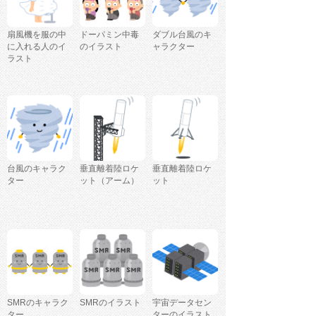
扇風機を服の中
ドーパミン中毒
ダブル台風のキ
に入れる人のイ
のイラスト
ャラクター
ラスト
台風のキャラク
垂直離着陸ロケ
垂直離着陸ロケ
ター
ット（アーム）
ット
SMRのキャラク
SMRのイラスト
宇宙データセン
ター
ターのイラスト