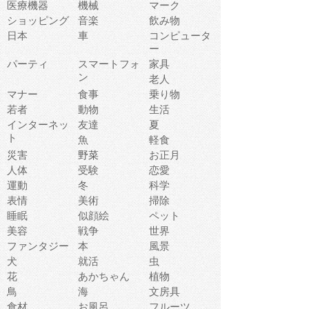
医療機器
機械
マーク
ショッピング
音楽
飲み物
日本
車
コンピュータ
ー
パーティ
スマートフォ
家具
ン
老人
マナー
食事
乗り物
若者
動物
生活
インターネッ
友達
夏
ト
魚
軽食
災害
野菜
お正月
人体
受験
恋愛
運動
冬
科学
表情
美術
掃除
睡眠
似顔絵
ペット
美容
戦争
世界
ファンタジー
本
風景
犬
就活
虫
花
あかちゃん
植物
鳥
海
文房具
食材
お風呂
フルーツ