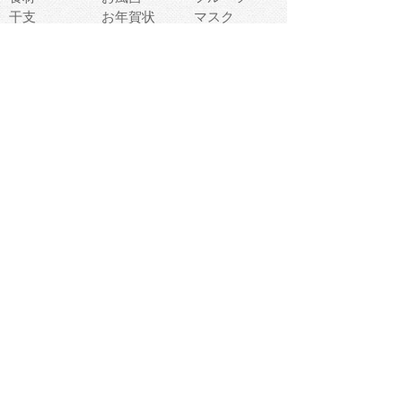
干支
お年賀状
マスク
調味料
猫
物語
介護
南国
ウェディング
ランドマーク
環境問題
髪
スポーツ用具
書類
クリスマス
夏休み
怪我
テンプレート
メディア
食器
お祭り
政治
中年
座布団
映画
メッセージ
電車
ゴミ
楽器
パン
宗教
幼稚園
エネルギー
引越し
農業
自転車
オリンピック
飾り
お寿司
POP
食べ物キャラ
ダンス
体育
梅雨
棒人間
周辺機器
メタボリック
お葬式
思い出
歯
集合
運動会
春
室内
流通
カフェ
お誕生日
宇宙
英語
バレンタイン