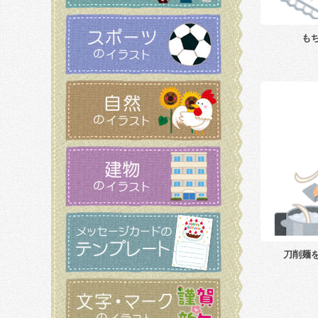
も
刀削麺