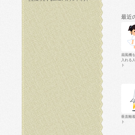
最近
扇風機
入れる
ト
垂直離
ト