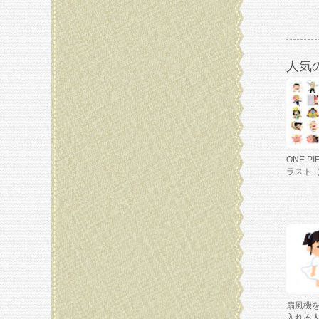
人気
ONE P
ラスト
扇風機
入れる