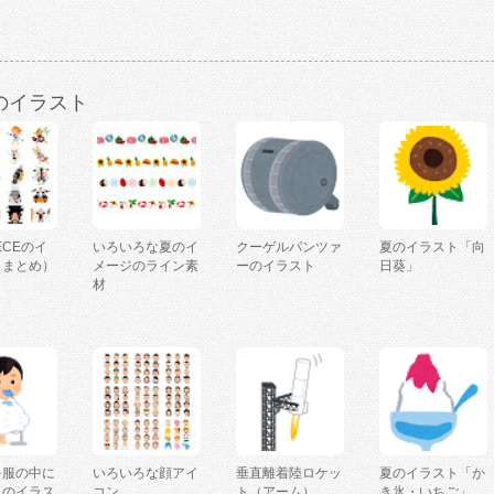
のイラスト
IECEのイ
いろいろな夏のイ
クーゲルパンツァ
夏のイラスト「向
（まとめ）
メージのライン素
ーのイラスト
日葵」
材
を服の中に
いろいろな顔アイ
垂直離着陸ロケッ
夏のイラスト「か
人のイラス
コン
ト（アーム）
き氷・いちご」