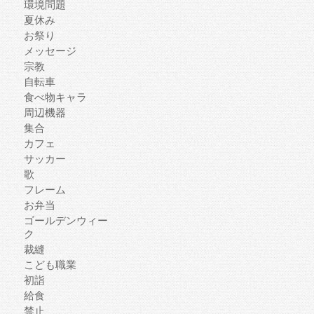
環境問題
夏休み
お祭り
メッセージ
宗教
自転車
食べ物キャラ
周辺機器
集合
カフェ
サッカー
歌
フレーム
お弁当
ゴールデンウィー
ク
裁縫
こども職業
初詣
給食
禁止