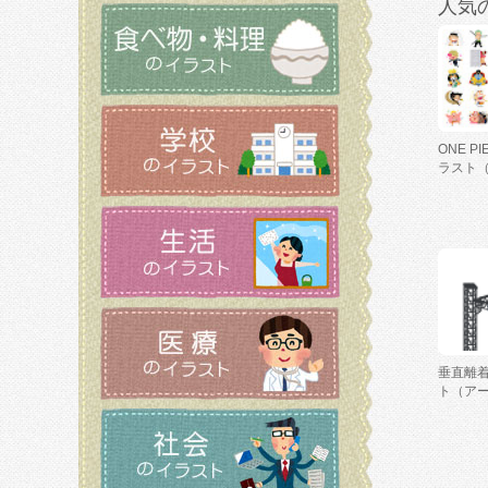
人気
ONE P
ラスト
垂直離
ト（ア