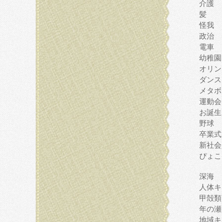
介護
髪
怪我
政治
電車
幼稚園
オリン
ダンス
メタボ
運動会
お誕生
野球
卒業式
新社会
ぴょこ
深海
人体キ
甲殻類
年の瀬
地域キ