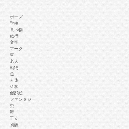
ポーズ
学校
食べ物
旅行
文字
マーク
車
老人
動物
魚
人体
科学
似顔絵
ファンタジー
虫
海
干支
物語