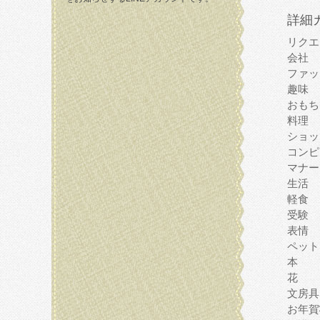
詳細
リクエ
会社
ファッ
趣味
おもち
料理
ショッ
コンピ
マナー
生活
軽食
受験
表情
ペット
本
花
文房具
お年賀