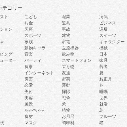
カテゴリー
スト
こども
職業
病気
お金
道具
ビジネス
ション
医療
事故
違反
スポーツ
建物
スイーツ
ゃ
家族
家電
キャラクター
動物キャラ
医療機器
機械
ピング
音楽
飲み物
日本
ューター
パーティ
スマートフォン
家具
食事
乗り物
若者
インターネット
友達
夏
災害
野菜
お正月
恋愛
運動
冬
美術
掃除
睡眠
美容
戦争
世界
風景
犬
就活
あかちゃん
植物
鳥
食材
お風呂
フルーツ
状
マスク
調味料
猫