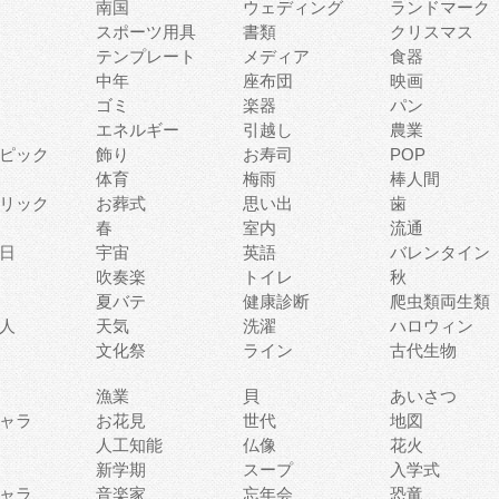
南国
ウェディング
ランドマーク
スポーツ用具
書類
クリスマス
テンプレート
メディア
食器
中年
座布団
映画
ゴミ
楽器
パン
エネルギー
引越し
農業
ピック
飾り
お寿司
POP
体育
梅雨
棒人間
リック
お葬式
思い出
歯
春
室内
流通
日
宇宙
英語
バレンタイン
吹奏楽
トイレ
秋
夏バテ
健康診断
爬虫類両生類
人
天気
洗濯
ハロウィン
文化祭
ライン
古代生物
漁業
貝
あいさつ
ャラ
お花見
世代
地図
人工知能
仏像
花火
新学期
スープ
入学式
ャラ
音楽家
忘年会
恐竜