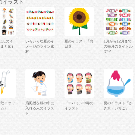
のイラスト
IECEのイ
いろいろな夏のイ
夏のイラスト「向
1月から12月まで
（まとめ）
メージのライン素
日葵」
の毎月のタイトル
材
文字
着陸ロケッ
扇風機を服の中に
ドーパミン中毒の
夏のイラスト「か
ーム）
入れる人のイラス
イラスト
き氷・いちご」
ト