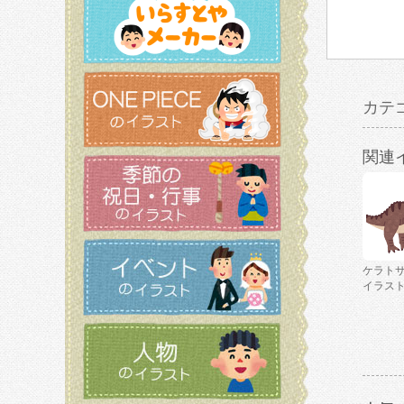
カテ
関連
ケラト
イラス