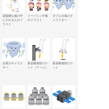
扇風機を服の中
ドーパミン中毒
ダブル台風のキ
に入れる人のイ
のイラスト
ャラクター
ラスト
台風のキャラク
垂直離着陸ロケ
垂直離着陸ロケ
ター
ット（アーム）
ット