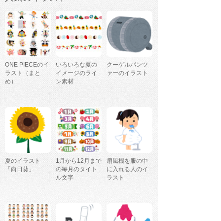
ONE PIECEのイ
いろいろな夏の
クーゲルパンツ
ラスト（まと
イメージのライ
ァーのイラスト
め）
ン素材
夏のイラスト
1月から12月まで
扇風機を服の中
「向日葵」
の毎月のタイト
に入れる人のイ
ル文字
ラスト