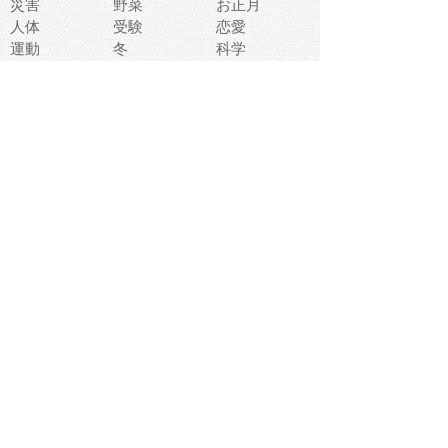
災害
野菜
お正月
人体
受験
恋愛
運動
冬
科学
表情
美術
掃除
睡眠
似顔絵
ペット
美容
戦争
世界
ファンタジー
本
風景
犬
就活
虫
花
あかちゃん
植物
鳥
海
文房具
食材
お風呂
フルーツ
干支
お年賀状
マスク
調味料
猫
物語
介護
南国
ウェディング
ランドマーク
環境問題
髪
スポーツ用具
書類
クリスマス
夏休み
怪我
テンプレート
メディア
食器
お祭り
政治
中年
座布団
映画
メッセージ
電車
ゴミ
楽器
パン