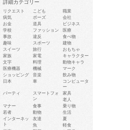
詳細カテゴリー
リクエスト
こども
職業
病気
ポーズ
会社
お金
道具
ビジネス
学校
ファッション
医療
事故
違反
食べ物
趣味
スポーツ
建物
スイーツ
旅行
おもちゃ
家族
家電
キャラクター
文字
料理
動物キャラ
医療機器
機械
マーク
ショッピング
音楽
飲み物
日本
車
コンピュータ
ー
パーティ
スマートフォ
家具
ン
老人
マナー
食事
乗り物
若者
動物
生活
インターネッ
友達
夏
ト
魚
軽食