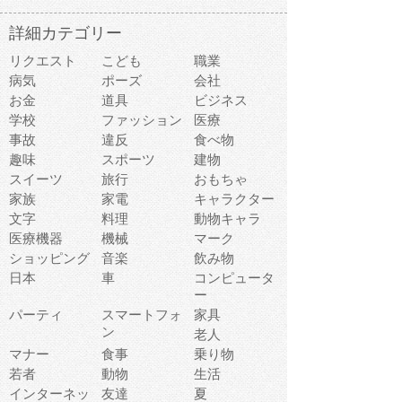
詳細カテゴリー
リクエスト
こども
職業
病気
ポーズ
会社
お金
道具
ビジネス
学校
ファッション
医療
事故
違反
食べ物
趣味
スポーツ
建物
スイーツ
旅行
おもちゃ
家族
家電
キャラクター
文字
料理
動物キャラ
医療機器
機械
マーク
ショッピング
音楽
飲み物
日本
車
コンピュータ
ー
パーティ
スマートフォ
家具
ン
老人
マナー
食事
乗り物
若者
動物
生活
インターネッ
友達
夏