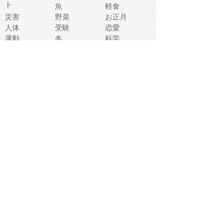
ト
魚
軽食
災害
野菜
お正月
人体
受験
恋愛
運動
冬
科学
表情
美術
掃除
睡眠
似顔絵
ペット
美容
戦争
世界
ファンタジー
本
風景
犬
就活
虫
花
あかちゃん
植物
鳥
海
文房具
食材
お風呂
フルーツ
干支
お年賀状
マスク
調味料
猫
物語
介護
南国
ウェディング
ランドマーク
環境問題
髪
スポーツ用具
書類
クリスマス
夏休み
怪我
テンプレート
メディア
食器
お祭り
政治
中年
座布団