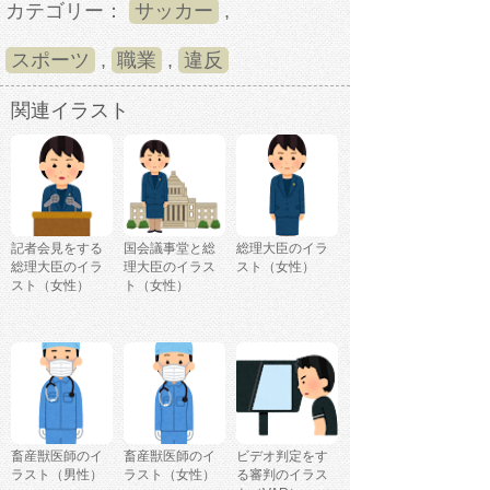
カテゴリー：
サッカー
,
スポーツ
,
職業
,
違反
関連イラスト
記者会見をする
国会議事堂と総
総理大臣のイラ
総理大臣のイラ
理大臣のイラス
スト（女性）
スト（女性）
ト（女性）
畜産獣医師のイ
畜産獣医師のイ
ビデオ判定をす
ラスト（男性）
ラスト（女性）
る審判のイラス