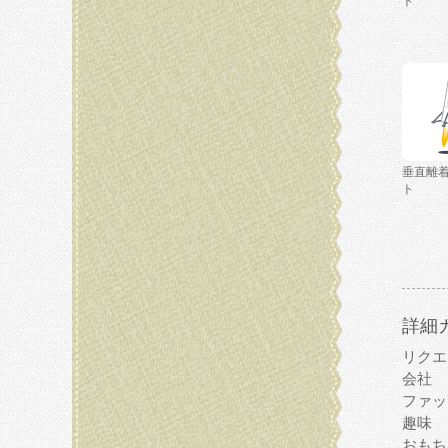
ト
垂直離
ト
詳細
リクエ
会社
ファッ
趣味
おもち