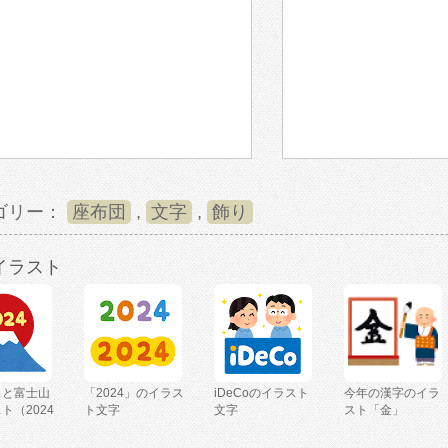
ゴリー：
座布団
,
文字
,
飾り
イラスト
出と富士山
「2024」のイラス
iDeCoのイラスト
今年の漢字のイラ
ト（2024
ト文字
文字
スト「金」