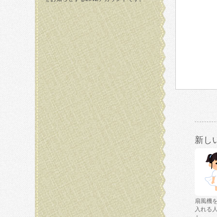
新し
扇風機
入れる