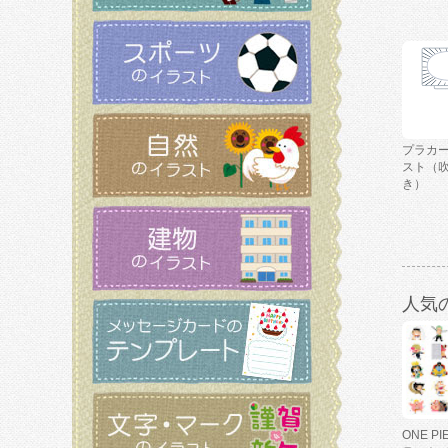
プラカ
スト（
き）
人気
ONE P