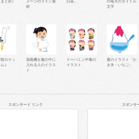
（まとめ）
メージのライン素
日葵」
の毎月のタイトル
材
文字
着陸ロケッ
扇風機を服の中に
ドーパミン中毒の
夏のイラスト「か
ーム）
入れる人のイラス
イラスト
き氷・いちご」
ト
スポンサード リンク
スポンサー