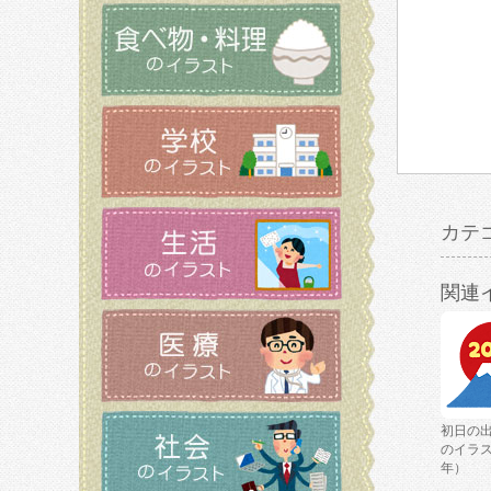
カテ
関連
初日の
のイラス
年）