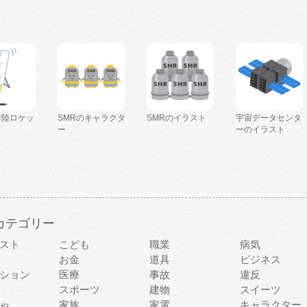
着陸ロケッ
SMRのキャラクタ
SMRのイラスト
宇宙データセンタ
ー
ーのイラスト
カテゴリー
スト
こども
職業
病気
お金
道具
ビジネス
ション
医療
事故
違反
スポーツ
建物
スイーツ
ゃ
家族
家電
キャラクター