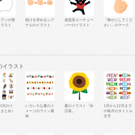
ニアンの警
助けを求めるシグ
迷惑系ユーチュー
「静かにしてくだ
イラスト
ナルのイラスト
バーのイラスト
さい」のマーク
のイラスト
IECEのイ
いろいろな夏のイ
夏のイラスト「向
1月から12月まで
（まとめ）
メージのライン素
日葵」
の毎月のタイトル
材
文字