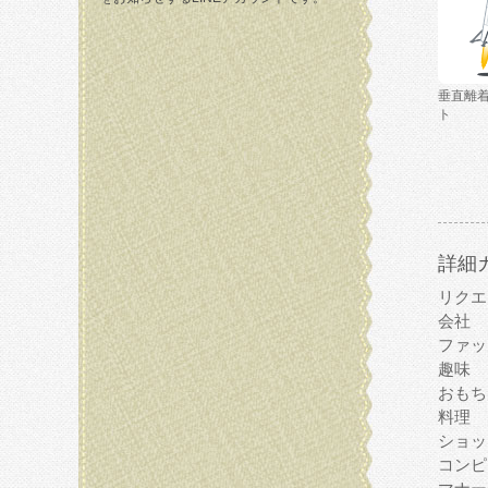
垂直離
ト
詳細
リクエ
会社
ファッ
趣味
おもち
料理
ショッ
コンピ