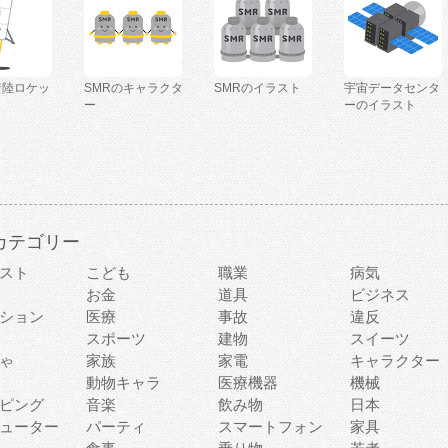
着陸ロケッ
SMRのキャラクタ
SMRのイラスト
宇宙データセンタ
ー
ーのイラスト
カテゴリー
スト
こども
職業
病気
お金
道具
ビジネス
ション
医療
事故
違反
スポーツ
建物
スイーツ
ゃ
家族
家電
キャラクター
動物キャラ
医療機器
機械
ピング
音楽
飲み物
日本
ューター
パーティ
スマートフォン
家具