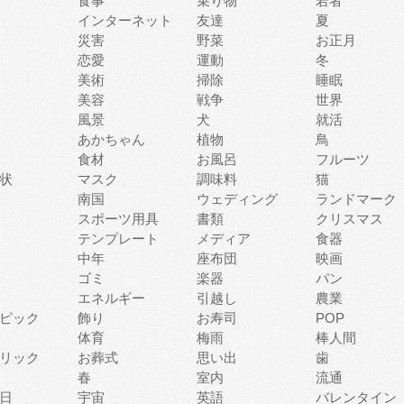
食事
乗り物
若者
インターネット
友達
夏
災害
野菜
お正月
恋愛
運動
冬
美術
掃除
睡眠
美容
戦争
世界
風景
犬
就活
あかちゃん
植物
鳥
食材
お風呂
フルーツ
状
マスク
調味料
猫
南国
ウェディング
ランドマーク
スポーツ用具
書類
クリスマス
テンプレート
メディア
食器
中年
座布団
映画
ゴミ
楽器
パン
エネルギー
引越し
農業
ピック
飾り
お寿司
POP
体育
梅雨
棒人間
リック
お葬式
思い出
歯
春
室内
流通
日
宇宙
英語
バレンタイン