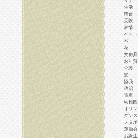
マナー
生活
軽食
受験
表情
ペット
本
花
文房具
お年賀
介護
髪
怪我
政治
電車
幼稚園
オリン
ダンス
メタボ
運動会
お誕生