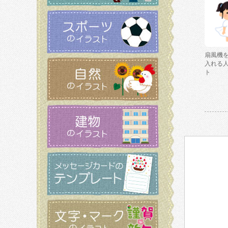
扇風機
入れる
ト