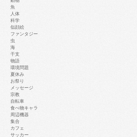
動物
魚
人体
科学
似顔絵
ファンタジー
虫
海
干支
物語
環境問題
夏休み
お祭り
メッセージ
宗教
自転車
食べ物キャラ
周辺機器
集合
カフェ
サッカー