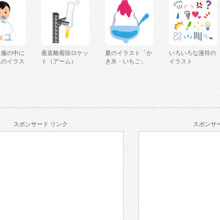
を服の中に
垂直離着陸ロケッ
夏のイラスト「か
いろいろな漫符の
人のイラス
ト（アーム）
き氷・いちご」
イラスト
スポンサード リンク
スポンサー