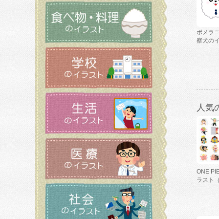
ポメラ
察犬の
人気
ONE P
ラスト