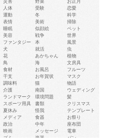
災害
野菜
お正月
人体
受験
恋愛
運動
冬
科学
表情
美術
掃除
睡眠
似顔絵
ペット
美容
戦争
世界
ファンタジー
本
風景
犬
就活
虫
花
あかちゃん
植物
鳥
海
文房具
食材
お風呂
フルーツ
干支
お年賀状
マスク
調味料
猫
物語
介護
南国
ウェディング
ランドマーク
環境問題
髪
スポーツ用具
書類
クリスマス
夏休み
怪我
テンプレート
メディア
食器
お祭り
政治
中年
座布団
映画
メッセージ
電車
ゴミ
楽器
パン