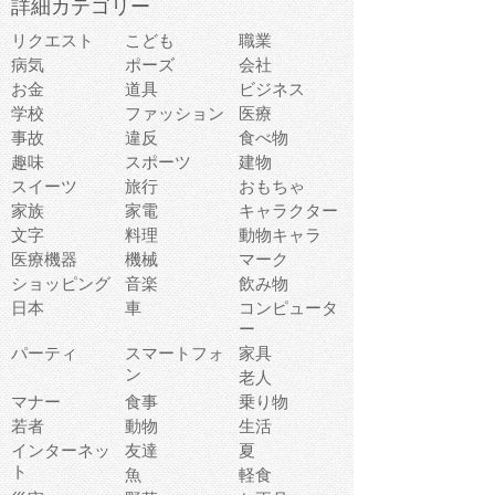
詳細カテゴリー
リクエスト
こども
職業
病気
ポーズ
会社
お金
道具
ビジネス
学校
ファッション
医療
事故
違反
食べ物
趣味
スポーツ
建物
スイーツ
旅行
おもちゃ
家族
家電
キャラクター
文字
料理
動物キャラ
医療機器
機械
マーク
ショッピング
音楽
飲み物
日本
車
コンピュータ
ー
パーティ
スマートフォ
家具
ン
老人
マナー
食事
乗り物
若者
動物
生活
インターネッ
友達
夏
ト
魚
軽食