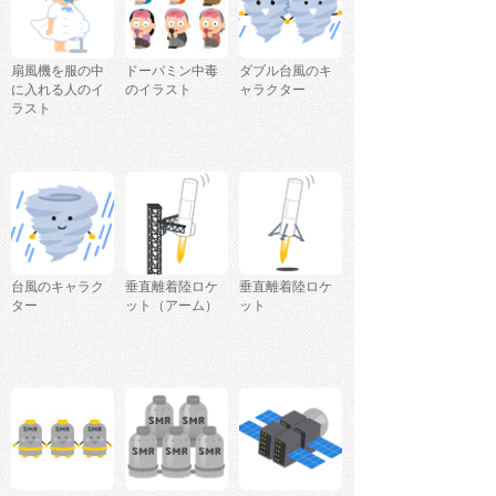
扇風機を服の中
ドーパミン中毒
ダブル台風のキ
に入れる人のイ
のイラスト
ャラクター
ラスト
台風のキャラク
垂直離着陸ロケ
垂直離着陸ロケ
ター
ット（アーム）
ット