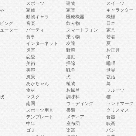
スポーツ
建物
スイーツ
ゃ
家族
家電
キャラクター
動物キャラ
医療機器
機械
ピング
音楽
飲み物
日本
ューター
パーティ
スマートフォン
家具
食事
乗り物
若者
インターネット
友達
夏
災害
野菜
お正月
恋愛
運動
冬
美術
掃除
睡眠
美容
戦争
世界
風景
犬
就活
あかちゃん
植物
鳥
食材
お風呂
フルーツ
状
マスク
調味料
猫
南国
ウェディング
ランドマーク
スポーツ用具
書類
クリスマス
テンプレート
メディア
食器
中年
座布団
映画
ゴミ
楽器
パン