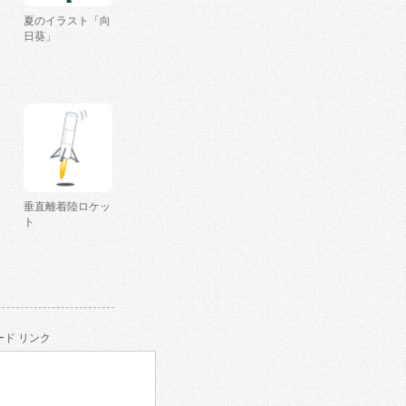
夏のイラスト「向
日葵」
垂直離着陸ロケッ
ト
ド リンク