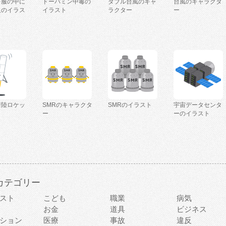
を服の中に
ドーパミン中毒の
ダブル台風のキャ
台風のキャラクタ
人のイラス
イラスト
ラクター
ー
着陸ロケッ
SMRのキャラクタ
SMRのイラスト
宇宙データセンタ
ー
ーのイラスト
カテゴリー
スト
こども
職業
病気
お金
道具
ビジネス
ション
医療
事故
違反