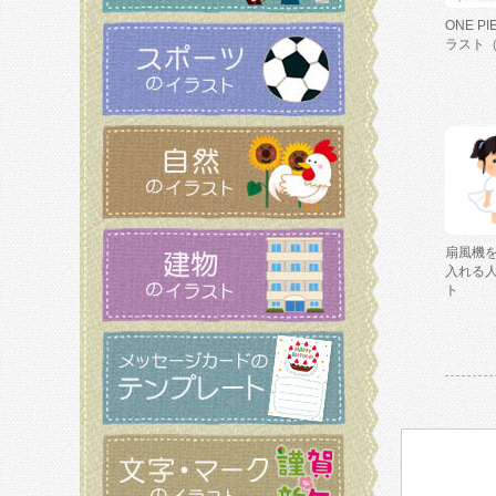
ONE P
ラスト
扇風機
入れる
ト