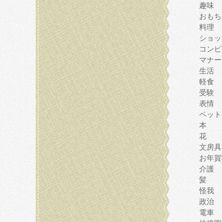
趣味
おもち
料理
ショッ
コンピ
マナー
生活
軽食
受験
表情
ペット
本
花
文房具
お年賀
介護
髪
怪我
政治
電車