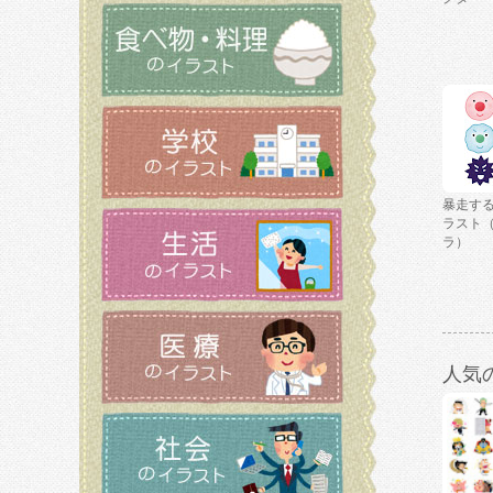
暴走す
ラスト
ラ）
人気