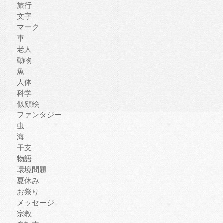
旅行
文字
マーク
車
老人
動物
魚
人体
科学
似顔絵
ファンタジー
虫
海
干支
物語
環境問題
夏休み
お祭り
メッセージ
宗教