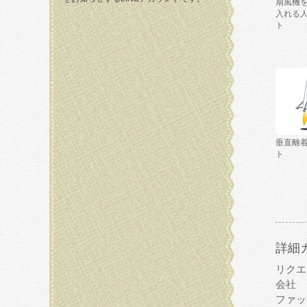
扇風機
入れる
ト
垂直離
ト
詳細
リクエ
会社
ファッ