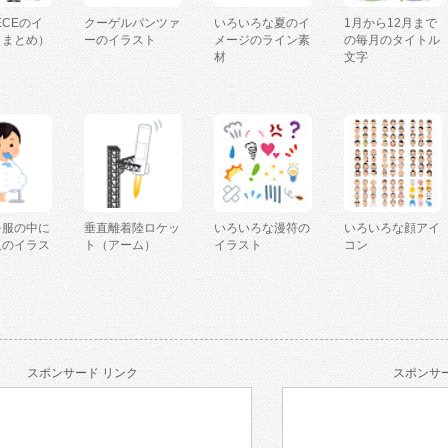
IECEのイ
クーゲルパンツァ
いろいろな夏のイ
1月から12月まで
（まとめ）
ーのイラスト
メージのライン素
の毎月のタイトル
材
文字
を服の中に
垂直離着陸ロケッ
いろいろな漫符の
いろいろな顔アイ
人のイラス
ト（アーム）
イラスト
コン
スポンサード リンク
スポンサー