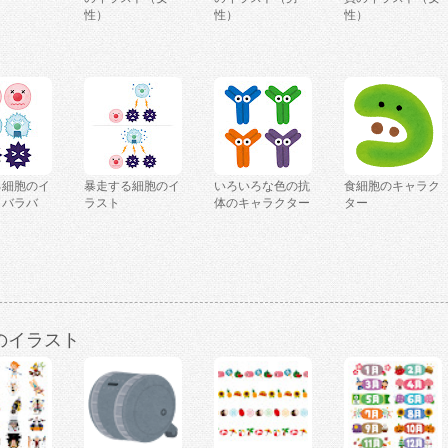
性）
性）
性）
る細胞のイ
暴走する細胞のイ
いろいろな色の抗
食細胞のキャラク
（バラバ
ラスト
体のキャラクター
ター
のイラスト