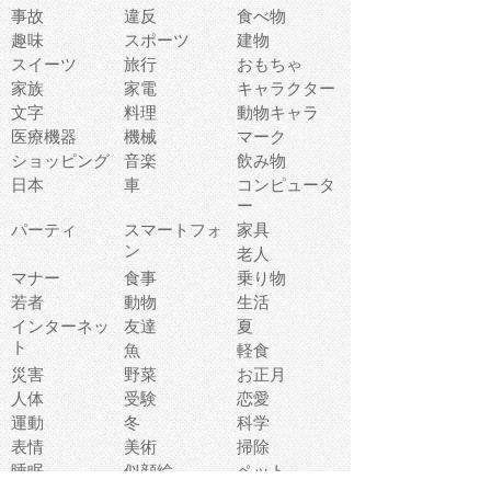
事故
違反
食べ物
趣味
スポーツ
建物
スイーツ
旅行
おもちゃ
家族
家電
キャラクター
文字
料理
動物キャラ
医療機器
機械
マーク
ショッピング
音楽
飲み物
日本
車
コンピュータ
ー
パーティ
スマートフォ
家具
ン
老人
マナー
食事
乗り物
若者
動物
生活
インターネッ
友達
夏
ト
魚
軽食
災害
野菜
お正月
人体
受験
恋愛
運動
冬
科学
表情
美術
掃除
睡眠
似顔絵
ペット