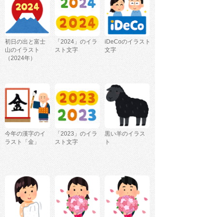
初日の出と富士
「2024」のイラ
iDeCoのイラスト
山のイラスト
スト文字
文字
（2024年）
今年の漢字のイ
「2023」のイラ
黒い羊のイラス
ラスト「金」
スト文字
ト