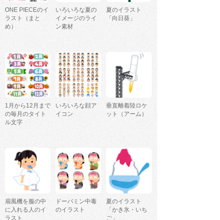
ONE PIECEのイ
いろいろな夏の
夏のイラスト
ラスト（まと
イメージのライ
「向日葵」
め）
ン素材
1月から12月まで
いろいろな顔ア
垂直離着陸ロケ
の毎月のタイト
イコン
ット（アーム）
ル文字
扇風機を服の中
ドーパミン中毒
夏のイラスト
に入れる人のイ
のイラスト
「かき氷・いち
ラスト
ご」