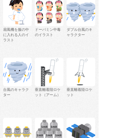
扇風機を服の中
ドーパミン中毒
ダブル台風のキ
に入れる人のイ
のイラスト
ャラクター
ラスト
台風のキャラク
垂直離着陸ロケ
垂直離着陸ロケ
ター
ット（アーム）
ット