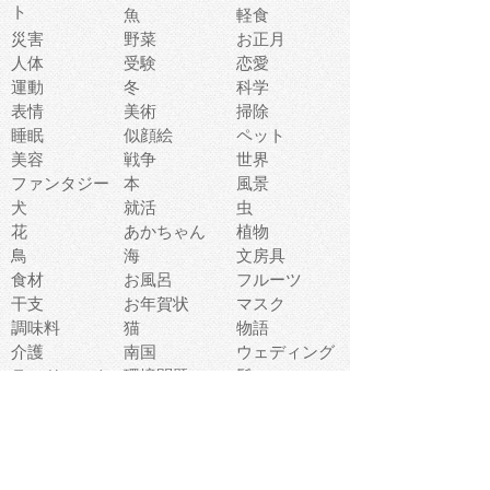
ト
魚
軽食
災害
野菜
お正月
人体
受験
恋愛
運動
冬
科学
表情
美術
掃除
睡眠
似顔絵
ペット
美容
戦争
世界
ファンタジー
本
風景
犬
就活
虫
花
あかちゃん
植物
鳥
海
文房具
食材
お風呂
フルーツ
干支
お年賀状
マスク
調味料
猫
物語
介護
南国
ウェディング
ランドマーク
環境問題
髪
スポーツ用具
書類
クリスマス
夏休み
怪我
テンプレート
メディア
食器
お祭り
政治
中年
座布団