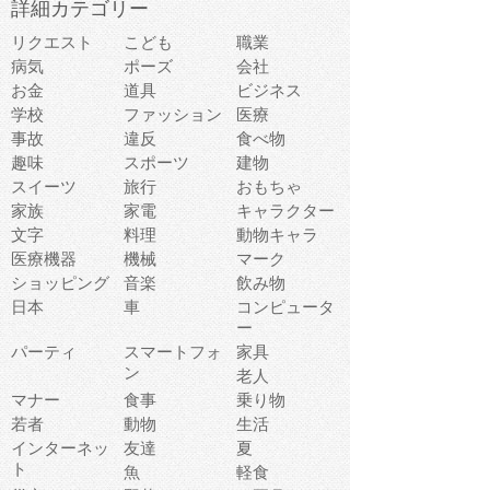
詳細カテゴリー
リクエスト
こども
職業
病気
ポーズ
会社
お金
道具
ビジネス
学校
ファッション
医療
事故
違反
食べ物
趣味
スポーツ
建物
スイーツ
旅行
おもちゃ
家族
家電
キャラクター
文字
料理
動物キャラ
医療機器
機械
マーク
ショッピング
音楽
飲み物
日本
車
コンピュータ
ー
パーティ
スマートフォ
家具
ン
老人
マナー
食事
乗り物
若者
動物
生活
インターネッ
友達
夏
ト
魚
軽食