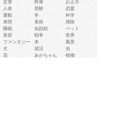
災害
野菜
お正月
人体
受験
恋愛
運動
冬
科学
表情
美術
掃除
睡眠
似顔絵
ペット
美容
戦争
世界
ファンタジー
本
風景
犬
就活
虫
花
あかちゃん
植物
鳥
海
文房具
食材
お風呂
フルーツ
干支
お年賀状
マスク
調味料
猫
物語
介護
南国
ウェディング
ランドマーク
環境問題
髪
スポーツ用具
書類
クリスマス
夏休み
怪我
テンプレート
メディア
食器
お祭り
政治
中年
座布団
映画
メッセージ
電車
ゴミ
楽器
パン