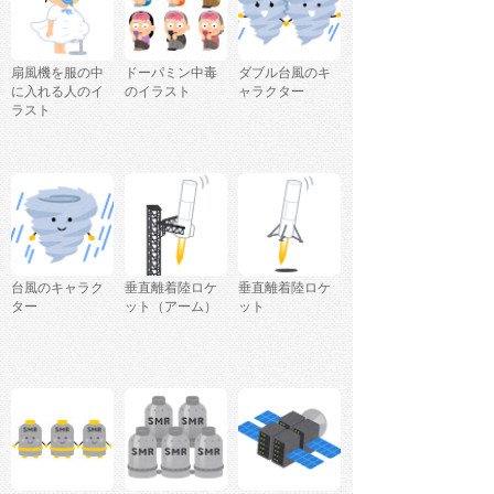
扇風機を服の中
ドーパミン中毒
ダブル台風のキ
に入れる人のイ
のイラスト
ャラクター
ラスト
台風のキャラク
垂直離着陸ロケ
垂直離着陸ロケ
ター
ット（アーム）
ット