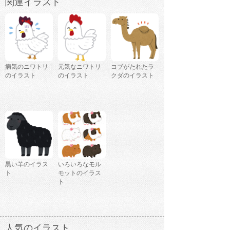
関連イラスト
病気のニワトリ
元気なニワトリ
コブがたれたラ
のイラスト
のイラスト
クダのイラスト
黒い羊のイラス
いろいろなモル
ト
モットのイラス
ト
人気のイラスト