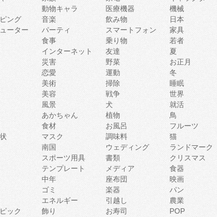
動物キャラ
医療機器
機械
ピング
音楽
飲み物
日本
ューター
パーティ
スマートフォン
家具
食事
乗り物
若者
インターネット
友達
夏
災害
野菜
お正月
恋愛
運動
冬
美術
掃除
睡眠
美容
戦争
世界
風景
犬
就活
あかちゃん
植物
鳥
食材
お風呂
フルーツ
状
マスク
調味料
猫
南国
ウェディング
ランドマーク
スポーツ用具
書類
クリスマス
テンプレート
メディア
食器
中年
座布団
映画
ゴミ
楽器
パン
エネルギー
引越し
農業
ピック
飾り
お寿司
POP