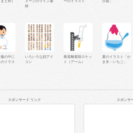
（まとめ）
メージのライン素
ーのイラスト
日葵」
材
を服の中に
いろいろな顔アイ
垂直離着陸ロケッ
夏のイラスト「か
人のイラス
コン
ト（アーム）
き氷・いちご」
スポンサード リンク
スポンサー