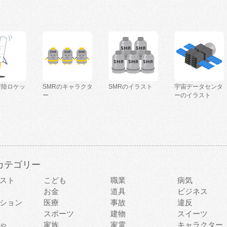
着陸ロケッ
SMRのキャラクタ
SMRのイラスト
宇宙データセンタ
ー
ーのイラスト
カテゴリー
スト
こども
職業
病気
お金
道具
ビジネス
ション
医療
事故
違反
スポーツ
建物
スイーツ
ゃ
家族
家電
キャラクター