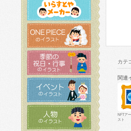
カテ
関連
NFTア
スト