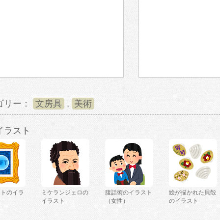
ゴリー：
文房具
,
美術
イラスト
ートのイラ
ミケランジェロの
腹話術のイラスト
絵が描かれた貝殻
イラスト
（女性）
のイラスト