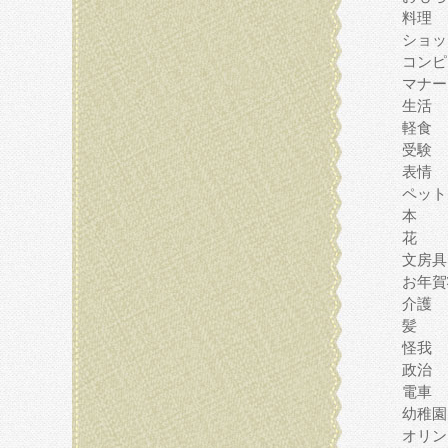
料理
ショッ
コンピ
マナー
生活
軽食
受験
表情
ペット
本
花
文房具
お年賀
介護
髪
怪我
政治
電車
幼稚園
オリン