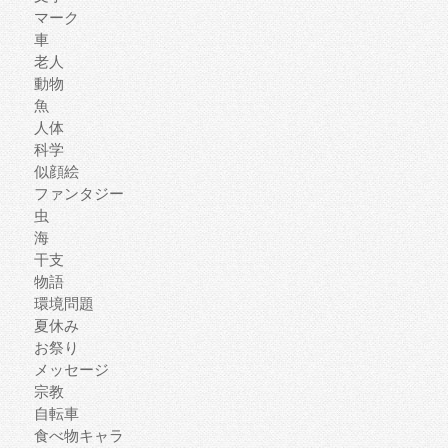
マーク
車
老人
動物
魚
人体
科学
似顔絵
ファンタジー
虫
海
干支
物語
環境問題
夏休み
お祭り
メッセージ
宗教
自転車
食べ物キャラ