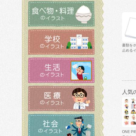
書類を
止める
人気
ONE P