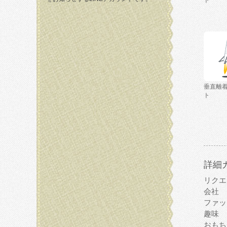
ト
垂直離
ト
詳細
リクエ
会社
ファッ
趣味
おもち