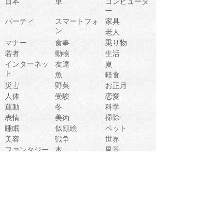
日本
車
コンピュータ
ー
パーティ
スマートフォ
家具
ン
老人
マナー
食事
乗り物
若者
動物
生活
インターネッ
友達
夏
ト
魚
軽食
災害
野菜
お正月
人体
受験
恋愛
運動
冬
科学
表情
美術
掃除
睡眠
似顔絵
ペット
美容
戦争
世界
ファンタジー
本
風景
犬
就活
虫
花
あかちゃん
植物
鳥
海
文房具
食材
お風呂
フルーツ
干支
お年賀状
マスク
調味料
猫
物語