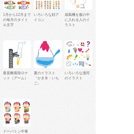
1月から12月まで
いろいろな顔ア
扇風機を服の中
の毎月のタイト
イコン
に入れる人のイ
ル文字
ラスト
垂直離着陸ロケ
夏のイラスト
いろいろな漫符
ット（アーム）
「かき氷・いち
のイラスト
ご」
ドーパミン中毒