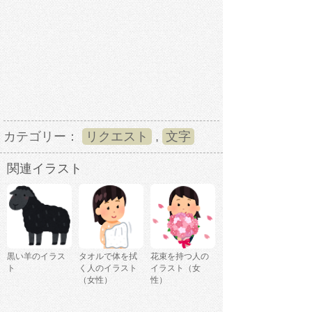
カテゴリー：
リクエスト
,
文字
関連イラスト
黒い羊のイラス
タオルで体を拭
花束を持つ人の
ト
く人のイラスト
イラスト（女
（女性）
性）