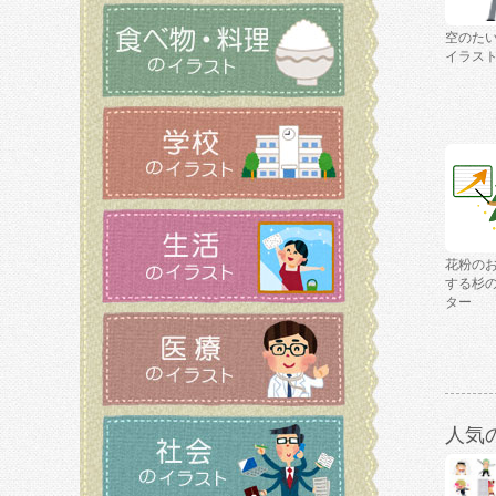
空のた
イラス
花粉の
する杉
ター
人気