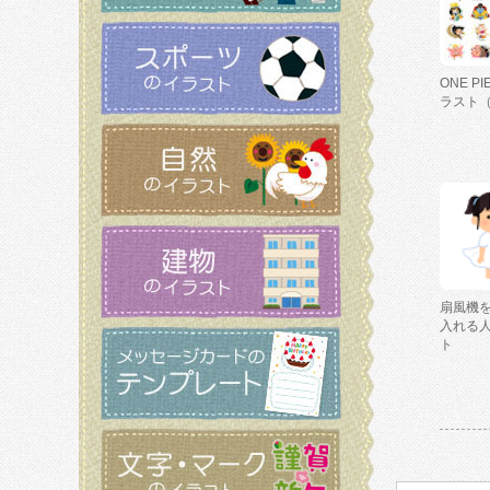
ONE P
ラスト
扇風機
入れる
ト