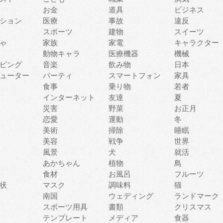
お金
道具
ビジネス
ション
医療
事故
違反
スポーツ
建物
スイーツ
ゃ
家族
家電
キャラクター
動物キャラ
医療機器
機械
ピング
音楽
飲み物
日本
ューター
パーティ
スマートフォン
家具
食事
乗り物
若者
インターネット
友達
夏
災害
野菜
お正月
恋愛
運動
冬
美術
掃除
睡眠
美容
戦争
世界
風景
犬
就活
あかちゃん
植物
鳥
食材
お風呂
フルーツ
状
マスク
調味料
猫
南国
ウェディング
ランドマーク
スポーツ用具
書類
クリスマス
テンプレート
メディア
食器