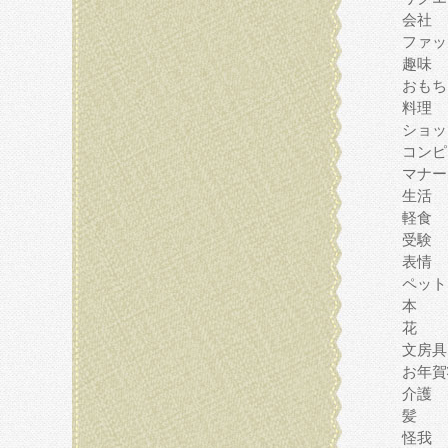
会社
ファッ
趣味
おもち
料理
ショッ
コンピ
マナー
生活
軽食
受験
表情
ペット
本
花
文房具
お年賀
介護
髪
怪我