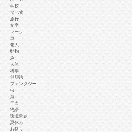
学校
食べ物
旅行
文字
マーク
車
老人
動物
魚
人体
科学
似顔絵
ファンタジー
虫
海
干支
物語
環境問題
夏休み
お祭り