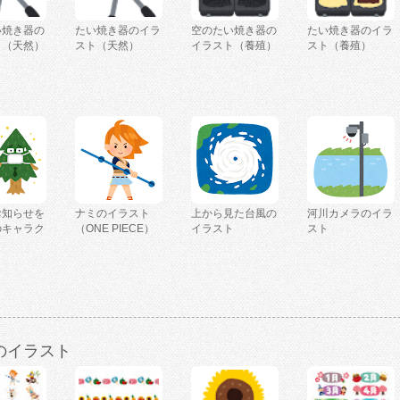
い焼き器の
たい焼き器のイラ
空のたい焼き器の
たい焼き器のイラ
ト（天然）
スト（天然）
イラスト（養殖）
スト（養殖）
お知らせを
ナミのイラスト
上から見た台風の
河川カメラのイラ
のキャラク
（ONE PIECE）
イラスト
スト
のイラスト