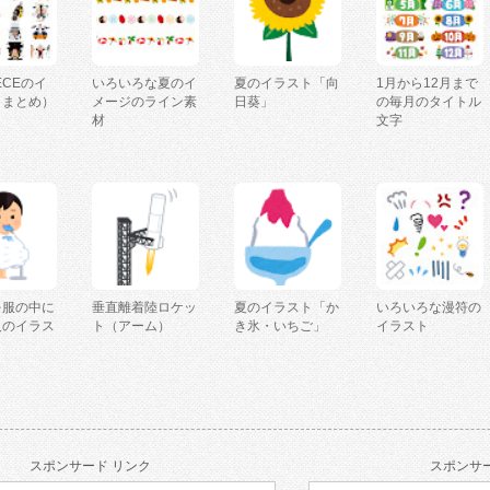
IECEのイ
いろいろな夏のイ
夏のイラスト「向
1月から12月まで
（まとめ）
メージのライン素
日葵」
の毎月のタイトル
材
文字
を服の中に
垂直離着陸ロケッ
夏のイラスト「か
いろいろな漫符の
人のイラス
ト（アーム）
き氷・いちご」
イラスト
スポンサード リンク
スポンサー