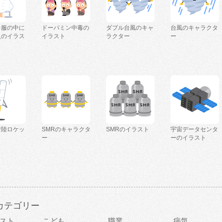
を服の中に
ドーパミン中毒の
ダブル台風のキャ
台風のキャラクタ
人のイラス
イラスト
ラクター
ー
着陸ロケッ
SMRのキャラクタ
SMRのイラスト
宇宙データセンタ
ー
ーのイラスト
カテゴリー
スト
こども
職業
病気