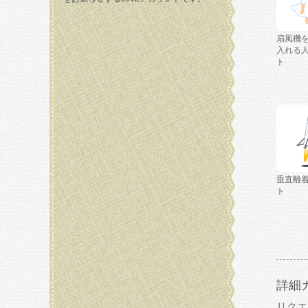
扇風機
入れる
ト
垂直離
ト
詳細
リクエ