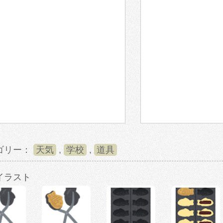
ゴリー：
天気
,
学校
,
道具
イラスト