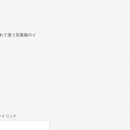
れて使う百葉箱のイ
ド リンク