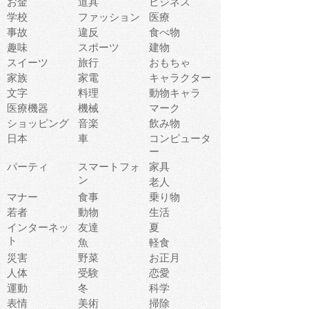
お金
道具
ビジネス
学校
ファッション
医療
事故
違反
食べ物
趣味
スポーツ
建物
スイーツ
旅行
おもちゃ
家族
家電
キャラクター
文字
料理
動物キャラ
医療機器
機械
マーク
ショッピング
音楽
飲み物
日本
車
コンピュータ
ー
パーティ
スマートフォ
家具
ン
老人
マナー
食事
乗り物
若者
動物
生活
インターネッ
友達
夏
ト
魚
軽食
災害
野菜
お正月
人体
受験
恋愛
運動
冬
科学
表情
美術
掃除