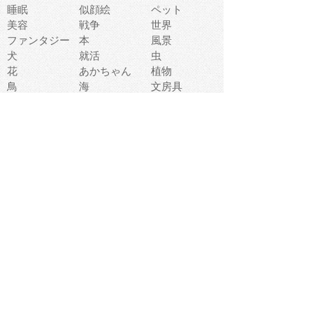
睡眠
似顔絵
ペット
美容
戦争
世界
ファンタジー
本
風景
犬
就活
虫
花
あかちゃん
植物
鳥
海
文房具
食材
お風呂
フルーツ
干支
お年賀状
マスク
調味料
猫
物語
介護
南国
ウェディング
ランドマーク
環境問題
髪
スポーツ用具
書類
クリスマス
夏休み
怪我
テンプレート
メディア
食器
お祭り
政治
中年
座布団
映画
メッセージ
電車
ゴミ
楽器
パン
宗教
幼稚園
エネルギー
引越し
農業
自転車
オリンピック
飾り
お寿司