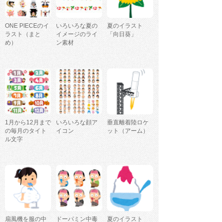
ONE PIECEのイ
いろいろな夏の
夏のイラスト
ラスト（まと
イメージのライ
「向日葵」
め）
ン素材
1月から12月まで
いろいろな顔ア
垂直離着陸ロケ
の毎月のタイト
イコン
ット（アーム）
ル文字
扇風機を服の中
ドーパミン中毒
夏のイラスト