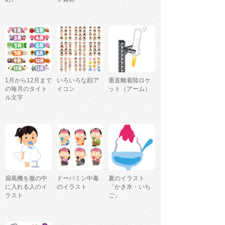
1月から12月まで
いろいろな顔ア
垂直離着陸ロケ
の毎月のタイト
イコン
ット（アーム）
ル文字
扇風機を服の中
ドーパミン中毒
夏のイラスト
に入れる人のイ
のイラスト
「かき氷・いち
ラスト
ご」