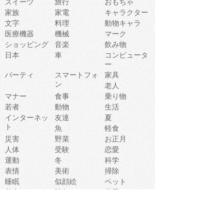
スイーツ
旅行
おもちゃ
家族
家電
キャラクター
文字
料理
動物キャラ
医療機器
機械
マーク
ショッピング
音楽
飲み物
日本
車
コンピュータ
ー
パーティ
スマートフォ
家具
ン
老人
マナー
食事
乗り物
若者
動物
生活
インターネッ
友達
夏
ト
魚
軽食
災害
野菜
お正月
人体
受験
恋愛
運動
冬
科学
表情
美術
掃除
睡眠
似顔絵
ペット
美容
戦争
世界
ファンタジー
本
風景
犬
就活
虫