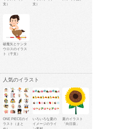
支）
支）
破魔矢とケンタ
ウロスのイラス
ト（干支）
人気のイラスト
ONE PIECEのイ
いろいろな夏の
夏のイラスト
ラスト（まと
イメージのライ
「向日葵」
め）
ン素材