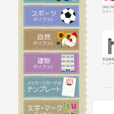
ONE P
ラスト
垂直離
ト（ア