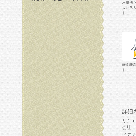
扇風機
入れる
ト
垂直離
ト
詳細
リクエ
会社
ファッ