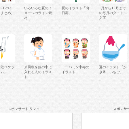
IECEのイ
いろいろな夏のイ
夏のイラスト「向
1月から12月まで
（まとめ）
メージのライン素
日葵」
の毎月のタイトル
材
文字
着陸ロケッ
扇風機を服の中に
ドーパミン中毒の
夏のイラスト「か
ーム）
入れる人のイラス
イラスト
き氷・いちご」
ト
スポンサード リンク
スポンサー