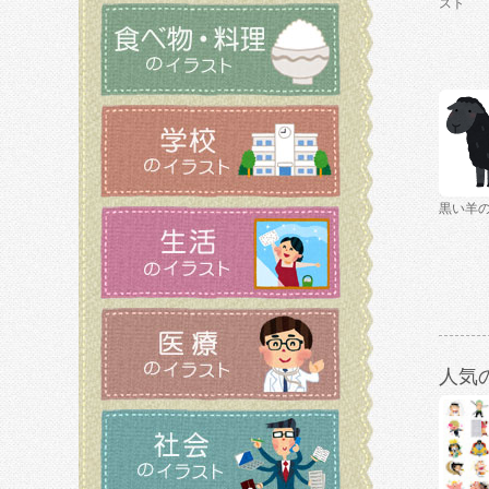
スト
黒い羊
人気