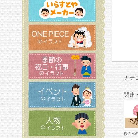
カテ
関連
桜の木