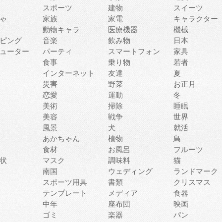
スポーツ
建物
スイーツ
ゃ
家族
家電
キャラクター
動物キャラ
医療機器
機械
ピング
音楽
飲み物
日本
ューター
パーティ
スマートフォン
家具
食事
乗り物
若者
インターネット
友達
夏
災害
野菜
お正月
恋愛
運動
冬
美術
掃除
睡眠
美容
戦争
世界
風景
犬
就活
あかちゃん
植物
鳥
食材
お風呂
フルーツ
状
マスク
調味料
猫
南国
ウェディング
ランドマーク
スポーツ用具
書類
クリスマス
テンプレート
メディア
食器
中年
座布団
映画
ゴミ
楽器
パン