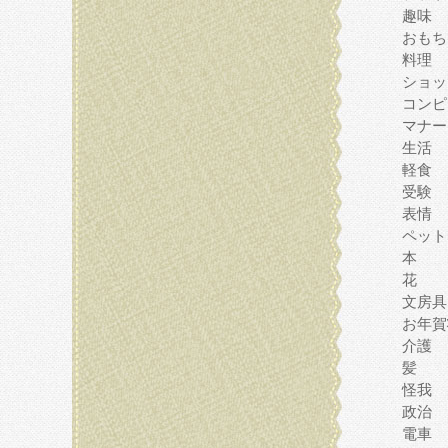
趣味
おもち
料理
ショッ
コンピ
マナー
生活
軽食
受験
表情
ペット
本
花
文房具
お年賀
介護
髪
怪我
政治
電車