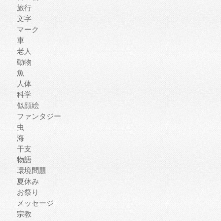
旅行
文字
マーク
車
老人
動物
魚
人体
科学
似顔絵
ファンタジー
虫
海
干支
物語
環境問題
夏休み
お祭り
メッセージ
宗教