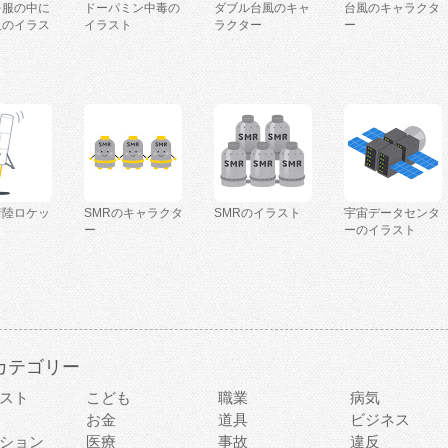
を服の中に
ドーパミン中毒の
ダブル台風のキャ
台風のキャラクタ
人のイラス
イラスト
ラクター
ー
着陸ロケッ
SMRのキャラクタ
SMRのイラスト
宇宙データセンタ
ー
ーのイラスト
カテゴリー
スト
こども
職業
病気
お金
道具
ビジネス
ション
医療
事故
違反