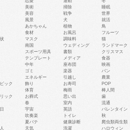
恋愛
運動
冬
美術
掃除
睡眠
美容
戦争
世界
風景
犬
就活
あかちゃん
植物
鳥
食材
お風呂
フルーツ
状
マスク
調味料
猫
南国
ウェディング
ランドマーク
スポーツ用具
書類
クリスマス
テンプレート
メディア
食器
中年
座布団
映画
ゴミ
楽器
パン
エネルギー
引越し
農業
ピック
飾り
お寿司
POP
体育
梅雨
棒人間
リック
お葬式
思い出
歯
春
室内
流通
日
宇宙
英語
バレンタイン
吹奏楽
トイレ
秋
夏バテ
健康診断
爬虫類両生類
人
天気
洗濯
ハロウィン