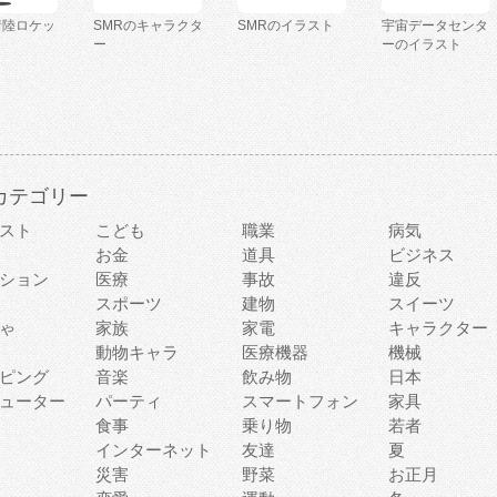
着陸ロケッ
SMRのキャラクタ
SMRのイラスト
宇宙データセンタ
ー
ーのイラスト
カテゴリー
スト
こども
職業
病気
お金
道具
ビジネス
ション
医療
事故
違反
スポーツ
建物
スイーツ
ゃ
家族
家電
キャラクター
動物キャラ
医療機器
機械
ピング
音楽
飲み物
日本
ューター
パーティ
スマートフォン
家具
食事
乗り物
若者
インターネット
友達
夏
災害
野菜
お正月