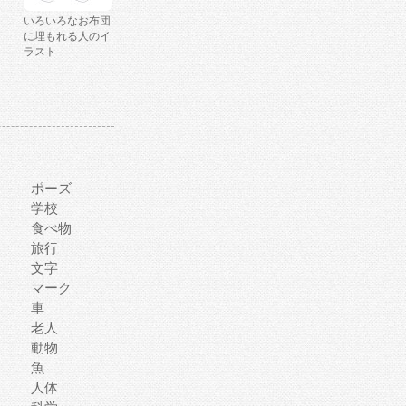
いろいろなお布団
に埋もれる人のイ
ラスト
ポーズ
学校
食べ物
旅行
文字
マーク
車
老人
動物
魚
人体