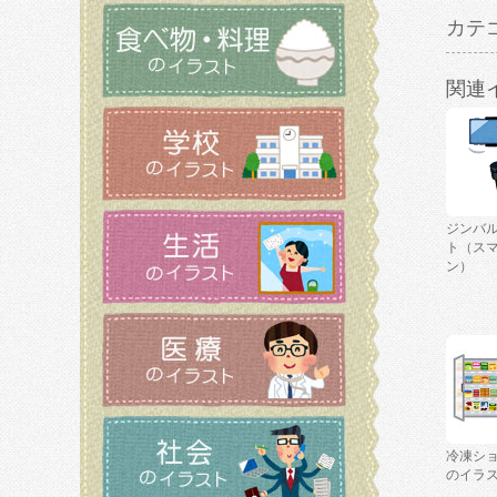
カテ
関連
ジンバ
ト（ス
ン）
冷凍シ
のイラ