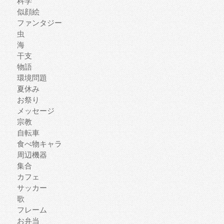
科学
似顔絵
ファンタジー
虫
海
干支
物語
環境問題
夏休み
お祭り
メッセージ
宗教
自転車
食べ物キャラ
周辺機器
集合
カフェ
サッカー
歌
フレーム
お弁当