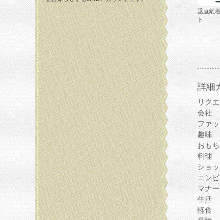
垂直離
ト
詳細
リクエ
会社
ファッ
趣味
おもち
料理
ショッ
コンピ
マナー
生活
軽食