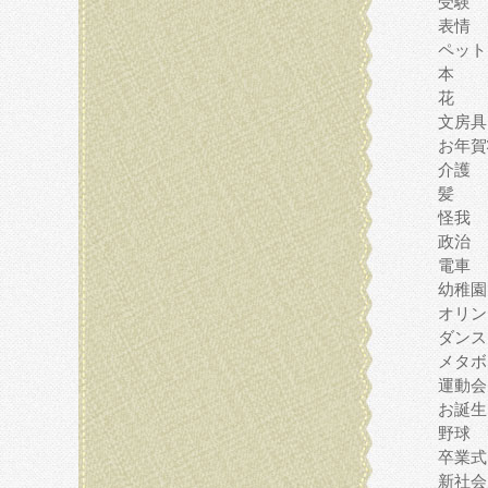
受験
表情
ペット
本
花
文房具
お年賀
介護
髪
怪我
政治
電車
幼稚園
オリン
ダンス
メタボ
運動会
お誕生
野球
卒業式
新社会