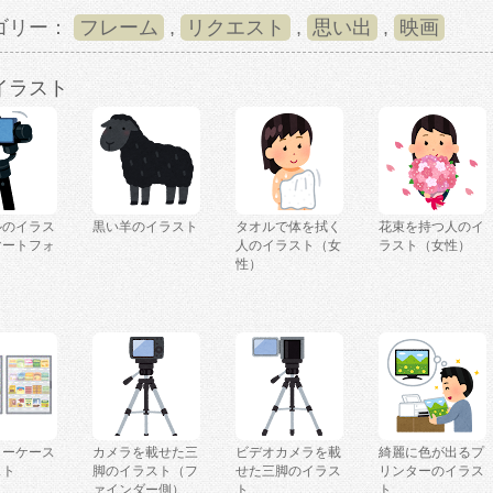
ゴリー：
フレーム
,
リクエスト
,
思い出
,
映画
イラスト
ルのイラス
黒い羊のイラスト
タオルで体を拭く
花束を持つ人のイ
マートフォ
人のイラスト（女
ラスト（女性）
性）
ョーケース
カメラを載せた三
ビデオカメラを載
綺麗に色が出るプ
スト
脚のイラスト（フ
せた三脚のイラス
リンターのイラス
ァインダー側）
ト
ト