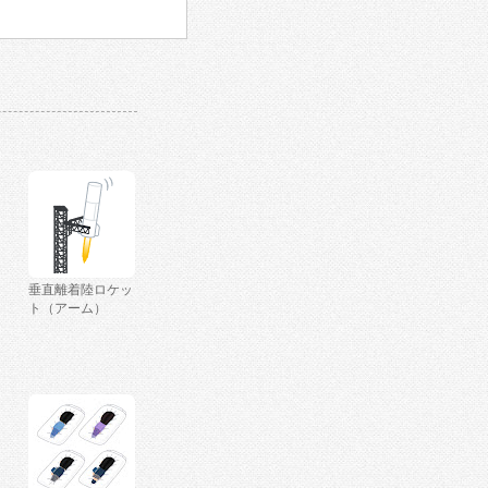
垂直離着陸ロケッ
ト（アーム）