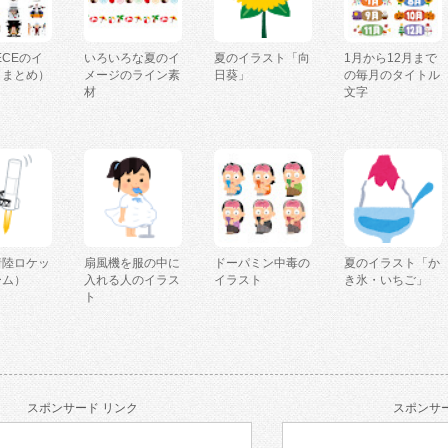
IECEのイ
いろいろな夏のイ
夏のイラスト「向
1月から12月まで
（まとめ）
メージのライン素
日葵」
の毎月のタイトル
材
文字
着陸ロケッ
扇風機を服の中に
ドーパミン中毒の
夏のイラスト「か
ーム）
入れる人のイラス
イラスト
き氷・いちご」
ト
スポンサード リンク
スポンサー