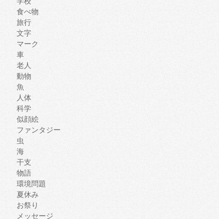
学校
食べ物
旅行
文字
マーク
車
老人
動物
魚
人体
科学
似顔絵
ファンタジー
虫
海
干支
物語
環境問題
夏休み
お祭り
メッセージ