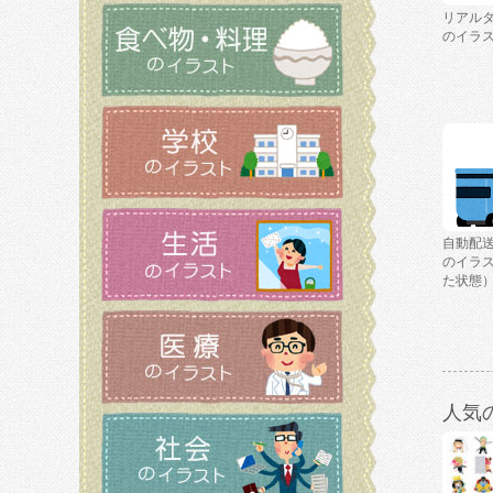
リアルタ
のイラ
自動配
のイラ
た状態
人気