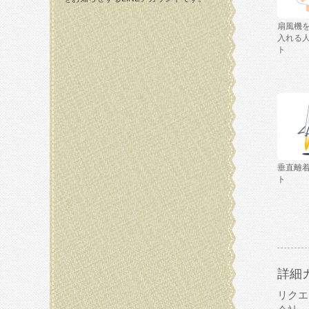
扇風機
入れる
ト
垂直離
ト
詳細
リクエ