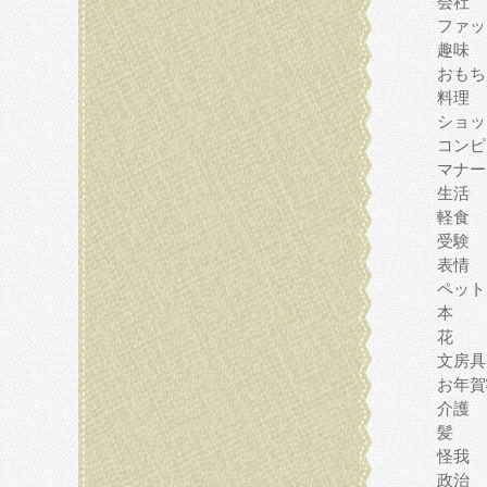
会社
ファッ
趣味
おもち
料理
ショッ
コンピ
マナー
生活
軽食
受験
表情
ペット
本
花
文房具
お年賀
介護
髪
怪我
政治