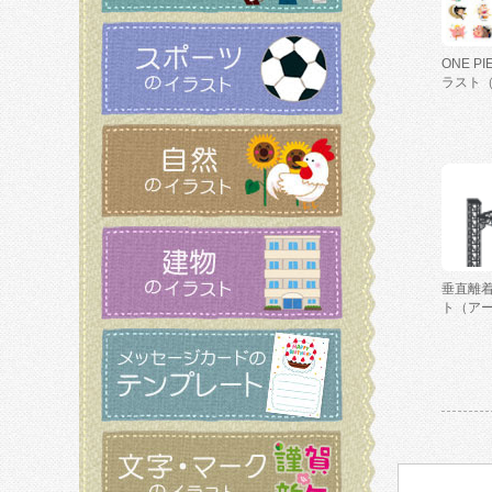
ONE P
ラスト
垂直離
ト（ア