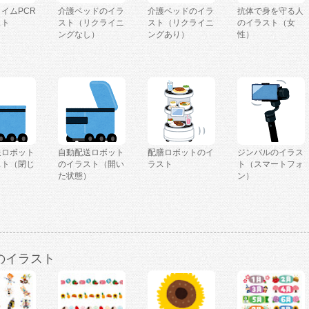
イムPCR
介護ベッドのイラ
介護ベッドのイラ
抗体で身を守る人
スト
スト（リクライニ
スト（リクライニ
のイラスト（女
ングなし）
ングあり）
性）
送ロボット
自動配送ロボット
配膳ロボットのイ
ジンバルのイラス
スト（閉じ
のイラスト（開い
ラスト
ト（スマートフォ
）
た状態）
ン）
のイラスト