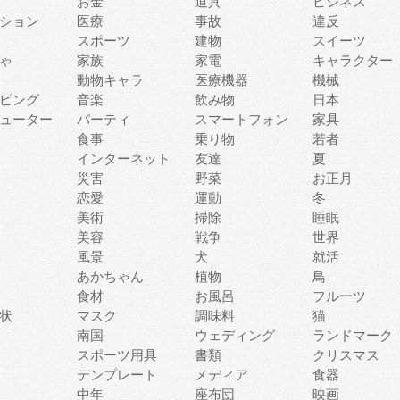
お金
道具
ビジネス
ション
医療
事故
違反
スポーツ
建物
スイーツ
ゃ
家族
家電
キャラクター
動物キャラ
医療機器
機械
ピング
音楽
飲み物
日本
ューター
パーティ
スマートフォン
家具
食事
乗り物
若者
インターネット
友達
夏
災害
野菜
お正月
恋愛
運動
冬
美術
掃除
睡眠
美容
戦争
世界
風景
犬
就活
あかちゃん
植物
鳥
食材
お風呂
フルーツ
状
マスク
調味料
猫
南国
ウェディング
ランドマーク
スポーツ用具
書類
クリスマス
テンプレート
メディア
食器
中年
座布団
映画