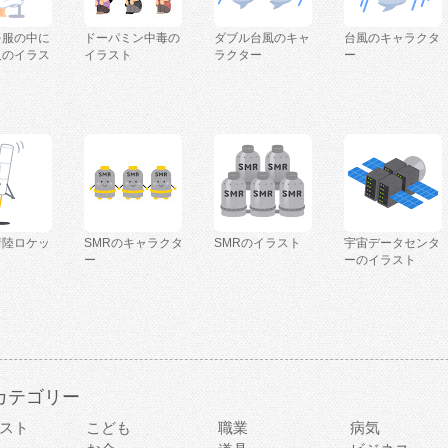
を服の中に
ドーパミン中毒の
ダブル台風のキャ
台風のキャラクタ
人のイラス
イラスト
ラクター
ー
着陸ロケッ
SMRのキャラクタ
SMRのイラスト
宇宙データセンタ
ー
ーのイラスト
カテゴリー
スト
こども
職業
病気