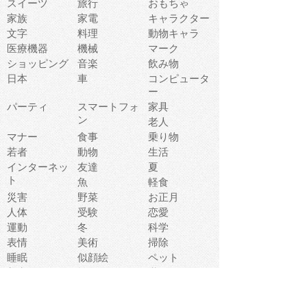
スイーツ
旅行
おもちゃ
家族
家電
キャラクター
文字
料理
動物キャラ
医療機器
機械
マーク
ショッピング
音楽
飲み物
日本
車
コンピュータ
ー
パーティ
スマートフォ
家具
ン
老人
マナー
食事
乗り物
若者
動物
生活
インターネッ
友達
夏
ト
魚
軽食
災害
野菜
お正月
人体
受験
恋愛
運動
冬
科学
表情
美術
掃除
睡眠
似顔絵
ペット
美容
戦争
世界
ファンタジー
本
風景
犬
就活
虫