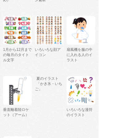
め）
ン素材
1月から12月まで
いろいろな顔ア
扇風機を服の中
の毎月のタイト
イコン
に入れる人のイ
ル文字
ラスト
夏のイラスト
「かき氷・いち
ご」
垂直離着陸ロケ
いろいろな漫符
ット（アーム）
のイラスト