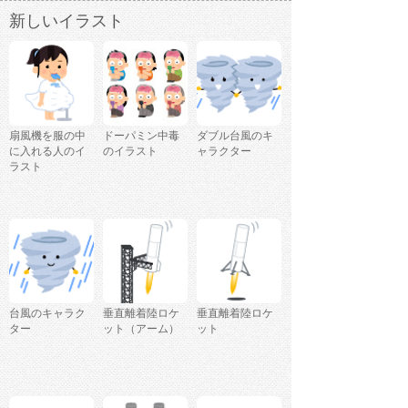
新しいイラスト
扇風機を服の中
ドーパミン中毒
ダブル台風のキ
に入れる人のイ
のイラスト
ャラクター
ラスト
台風のキャラク
垂直離着陸ロケ
垂直離着陸ロケ
ター
ット（アーム）
ット