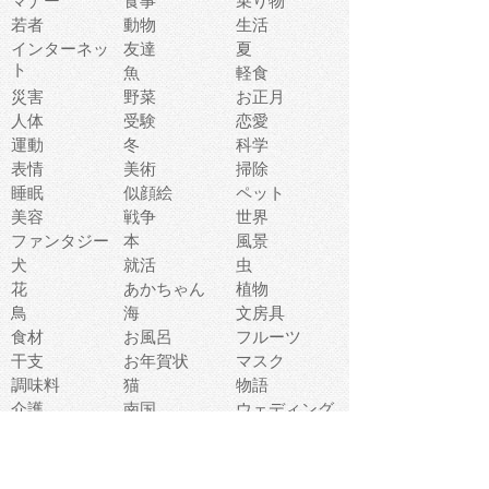
マナー
食事
乗り物
若者
動物
生活
インターネッ
友達
夏
ト
魚
軽食
災害
野菜
お正月
人体
受験
恋愛
運動
冬
科学
表情
美術
掃除
睡眠
似顔絵
ペット
美容
戦争
世界
ファンタジー
本
風景
犬
就活
虫
花
あかちゃん
植物
鳥
海
文房具
食材
お風呂
フルーツ
干支
お年賀状
マスク
調味料
猫
物語
介護
南国
ウェディング
ランドマーク
環境問題
髪
スポーツ用具
書類
クリスマス
夏休み
怪我
テンプレート