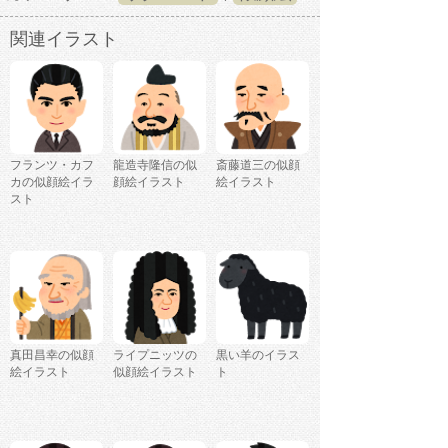
関連イラスト
フランツ・カフ
龍造寺隆信の似
斎藤道三の似顔
カの似顔絵イラ
顔絵イラスト
絵イラスト
スト
真田昌幸の似顔
ライプニッツの
黒い羊のイラス
絵イラスト
似顔絵イラスト
ト