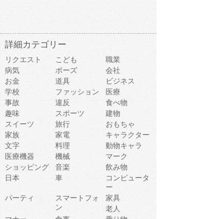
詳細カテゴリー
リクエスト
こども
職業
病気
ポーズ
会社
お金
道具
ビジネス
学校
ファッション
医療
事故
違反
食べ物
趣味
スポーツ
建物
スイーツ
旅行
おもちゃ
家族
家電
キャラクター
文字
料理
動物キャラ
医療機器
機械
マーク
ショッピング
音楽
飲み物
日本
車
コンピュータ
ー
パーティ
スマートフォ
家具
ン
老人