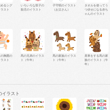
求めるシグ
いろいろな双子の
子守唄のイラスト
タオルを使ってう
イラスト
胎児のイラスト
（お父さん）
つ伏せになる赤ち
ゃんのイラスト
んの胸囲の
馬の兄弟のイラス
馬の家族のイラス
肩車をする馬の家
イラスト
ト（午年）
ト（午年）
族のイラスト（午
年）
のイラスト