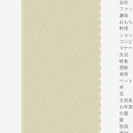
会社
ファッ
趣味
おもち
料理
ショッ
コンピ
マナー
生活
軽食
受験
表情
ペット
本
花
文房具
お年賀
介護
髪
怪我
政治