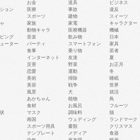
お金
道具
ビジネス
ション
医療
事故
違反
スポーツ
建物
スイーツ
ゃ
家族
家電
キャラクター
動物キャラ
医療機器
機械
ピング
音楽
飲み物
日本
ューター
パーティ
スマートフォン
家具
食事
乗り物
若者
インターネット
友達
夏
災害
野菜
お正月
恋愛
運動
冬
美術
掃除
睡眠
美容
戦争
世界
風景
犬
就活
あかちゃん
植物
鳥
食材
お風呂
フルーツ
状
マスク
調味料
猫
南国
ウェディング
ランドマーク
スポーツ用具
書類
クリスマス
テンプレート
メディア
食器
中年
座布団
映画