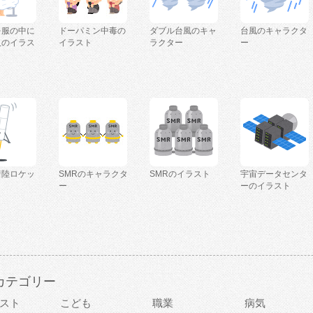
を服の中に
ドーパミン中毒の
ダブル台風のキャ
台風のキャラクタ
人のイラス
イラスト
ラクター
ー
着陸ロケッ
SMRのキャラクタ
SMRのイラスト
宇宙データセンタ
ー
ーのイラスト
カテゴリー
スト
こども
職業
病気