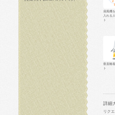
扇風機
入れる
ト
垂直離
ト
詳細
リクエ