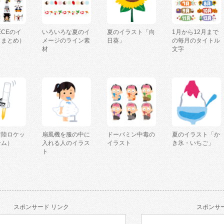
IECEのイ
いろいろな夏のイ
夏のイラスト「向
1月から12月まで
（まとめ）
メージのライン素
日葵」
の毎月のタイトル
材
文字
着陸ロケッ
扇風機を服の中に
ドーパミン中毒の
夏のイラスト「か
ーム）
入れる人のイラス
イラスト
き氷・いちご」
ト
スポンサード リンク
スポンサー