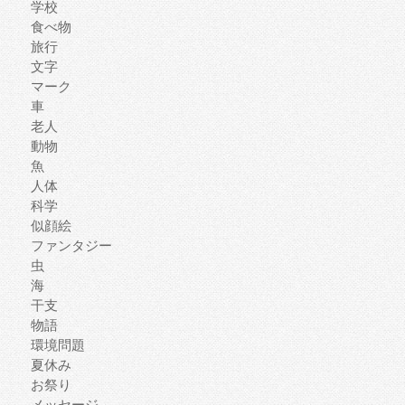
学校
食べ物
旅行
文字
マーク
車
老人
動物
魚
人体
科学
似顔絵
ファンタジー
虫
海
干支
物語
環境問題
夏休み
お祭り
メッセージ