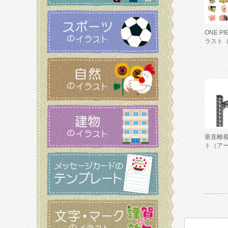
ONE P
ラスト
垂直離
ト（ア