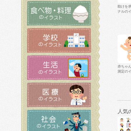
助けを
ナルの
赤ちゃ
測定の
人気