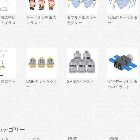
を服の中に
ドーパミン中毒の
ダブル台風のキャ
台風のキャラクタ
人のイラス
イラスト
ラクター
ー
着陸ロケッ
SMRのキャラクタ
SMRのイラスト
宇宙データセンタ
ー
ーのイラスト
カテゴリー
スト
こども
職業
病気