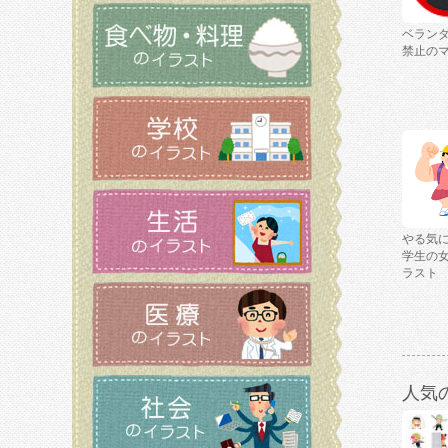
ベラン
禁止の
やる気
学生の
ラスト
人気