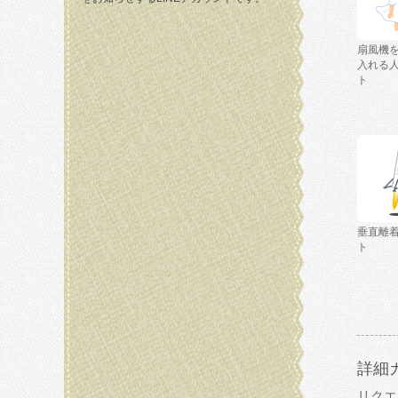
扇風機
入れる
ト
垂直離
ト
詳細
リクエ