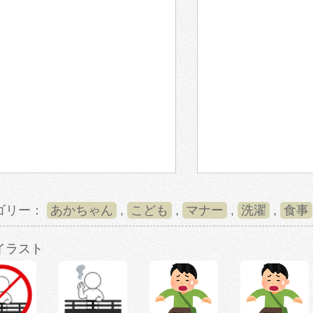
ゴリー：
あかちゃん
,
こども
,
マナー
,
洗濯
,
食事
イラスト