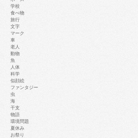
学校
食べ物
旅行
文字
マーク
車
老人
動物
魚
人体
科学
似顔絵
ファンタジー
虫
海
干支
物語
環境問題
夏休み
お祭り