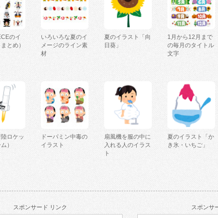
IECEのイ
いろいろな夏のイ
夏のイラスト「向
1月から12月まで
（まとめ）
メージのライン素
日葵」
の毎月のタイトル
材
文字
着陸ロケッ
ドーパミン中毒の
扇風機を服の中に
夏のイラスト「か
ーム）
イラスト
入れる人のイラス
き氷・いちご」
ト
スポンサード リンク
スポンサー