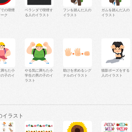
ダでの喫煙
ベランダで喫煙す
フンを踏んだ人の
ガムを踏んだ人の
マーク
る人のイラスト
イラスト
イラスト
に満ちた小
やる気に満ちた小
助けを求めるシグ
猫影ポーズをする
女の子のイ
学生の男の子のイ
ナルのイラスト
人のイラスト
ラスト
のイラスト