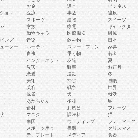
お金
道具
ビジネス
ション
医療
事故
違反
スポーツ
建物
スイーツ
ゃ
家族
家電
キャラクター
動物キャラ
医療機器
機械
ピング
音楽
飲み物
日本
ューター
パーティ
スマートフォン
家具
食事
乗り物
若者
インターネット
友達
夏
災害
野菜
お正月
恋愛
運動
冬
美術
掃除
睡眠
美容
戦争
世界
風景
犬
就活
あかちゃん
植物
鳥
食材
お風呂
フルーツ
状
マスク
調味料
猫
南国
ウェディング
ランドマーク
スポーツ用具
書類
クリスマス
テンプレート
メディア
食器