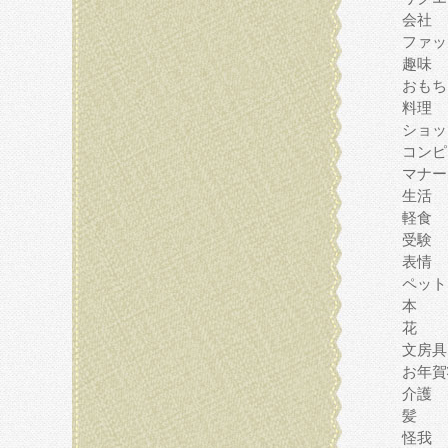
会社
ファッ
趣味
おもち
料理
ショッ
コンピ
マナー
生活
軽食
受験
表情
ペット
本
花
文房具
お年賀
介護
髪
怪我