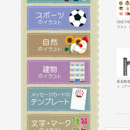
ONE P
ラスト
垂直離
ト（ア