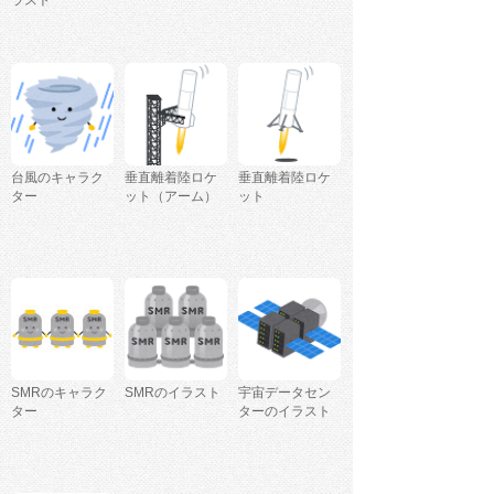
ラスト
台風のキャラク
垂直離着陸ロケ
垂直離着陸ロケ
ター
ット（アーム）
ット
SMRのキャラク
SMRのイラスト
宇宙データセン
ター
ターのイラスト