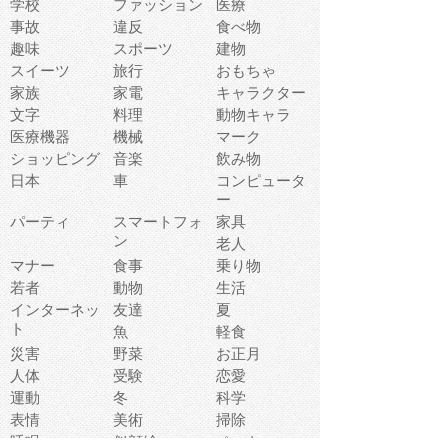
学校
ファッション
医療
事故
違反
食べ物
趣味
スポーツ
建物
スイーツ
旅行
おもちゃ
家族
家電
キャラクター
文字
料理
動物キャラ
医療機器
機械
マーク
ショッピング
音楽
飲み物
日本
車
コンピュータ
ー
パーティ
スマートフォ
家具
ン
老人
マナー
食事
乗り物
若者
動物
生活
インターネッ
友達
夏
ト
魚
軽食
災害
野菜
お正月
人体
受験
恋愛
運動
冬
科学
表情
美術
掃除
睡眠
似顔絵
ペット