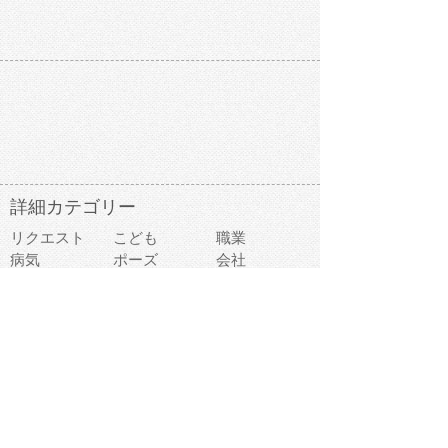
詳細カテゴリー
リクエスト
こども
職業
病気
ポーズ
会社
お金
道具
ビジネス
学校
ファッション
医療
事故
違反
食べ物
趣味
スポーツ
建物
スイーツ
旅行
おもちゃ
家族
家電
キャラクター
文字
料理
動物キャラ
医療機器
機械
マーク