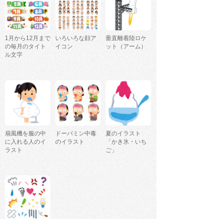
1月から12月まで
いろいろな顔ア
垂直離着陸ロケ
の毎月のタイト
イコン
ット（アーム）
ル文字
扇風機を服の中
ドーパミン中毒
夏のイラスト
に入れる人のイ
のイラスト
「かき氷・いち
ラスト
ご」