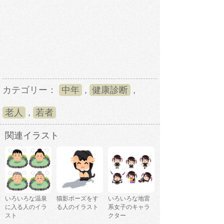
カテゴリー：
中年
,
健康診断
,
老人
,
若者
関連イラスト
いろいろな温泉
猫影ポーズをす
いろいろな地雷
に入る人のイラ
る人のイラスト
系女子のキャラ
スト
クター