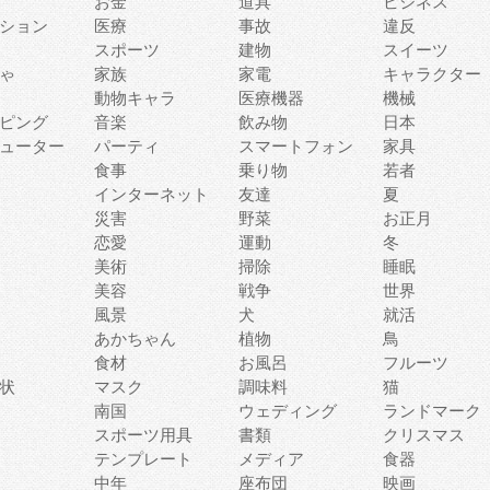
お金
道具
ビジネス
ション
医療
事故
違反
スポーツ
建物
スイーツ
ゃ
家族
家電
キャラクター
動物キャラ
医療機器
機械
ピング
音楽
飲み物
日本
ューター
パーティ
スマートフォン
家具
食事
乗り物
若者
インターネット
友達
夏
災害
野菜
お正月
恋愛
運動
冬
美術
掃除
睡眠
美容
戦争
世界
風景
犬
就活
あかちゃん
植物
鳥
食材
お風呂
フルーツ
状
マスク
調味料
猫
南国
ウェディング
ランドマーク
スポーツ用具
書類
クリスマス
テンプレート
メディア
食器
中年
座布団
映画