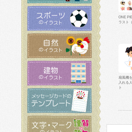
ONE P
ラスト
扇風機
入れる
ト