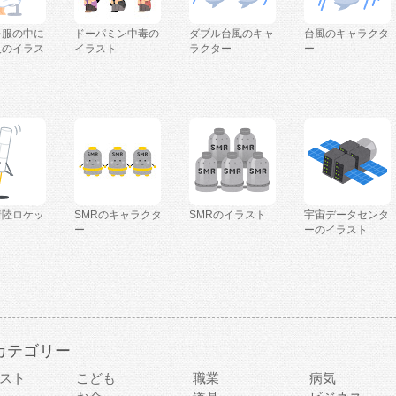
を服の中に
ドーパミン中毒の
ダブル台風のキャ
台風のキャラクタ
人のイラス
イラスト
ラクター
ー
着陸ロケッ
SMRのキャラクタ
SMRのイラスト
宇宙データセンタ
ー
ーのイラスト
カテゴリー
スト
こども
職業
病気