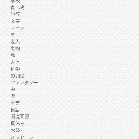
学校
食べ物
旅行
文字
マーク
車
老人
動物
魚
人体
科学
似顔絵
ファンタジー
虫
海
干支
物語
環境問題
夏休み
お祭り
メッセージ