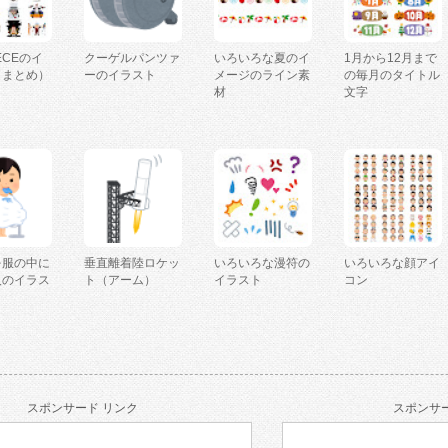
IECEのイ
クーゲルパンツァ
いろいろな夏のイ
1月から12月まで
（まとめ）
ーのイラスト
メージのライン素
の毎月のタイトル
材
文字
を服の中に
垂直離着陸ロケッ
いろいろな漫符の
いろいろな顔アイ
人のイラス
ト（アーム）
イラスト
コン
スポンサード リンク
スポンサー