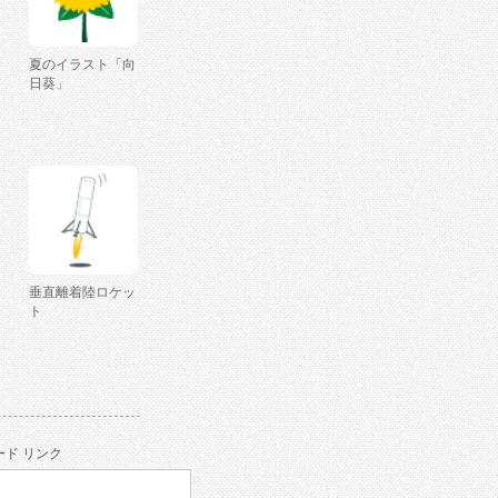
夏のイラスト「向
日葵」
垂直離着陸ロケッ
ト
ド リンク