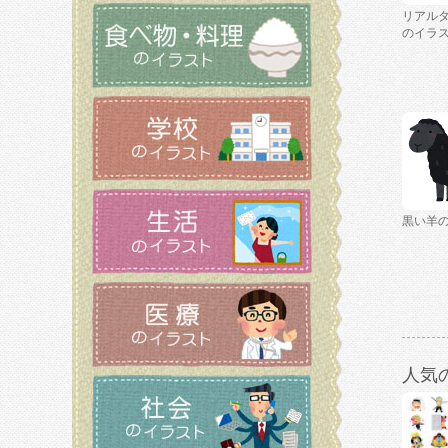
リアルタ
のイラ
黒い羊
人気