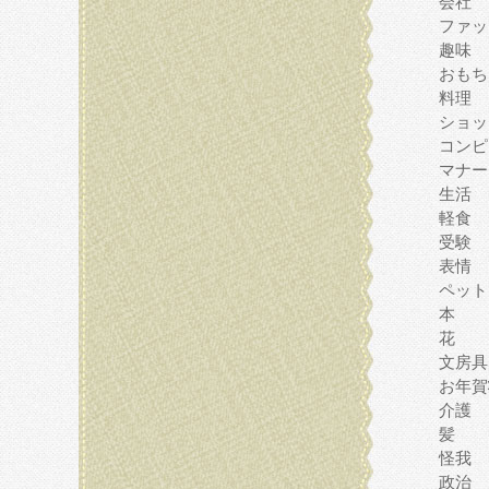
会社
ファッ
趣味
おもち
料理
ショッ
コンピ
マナー
生活
軽食
受験
表情
ペット
本
花
文房具
お年賀
介護
髪
怪我
政治