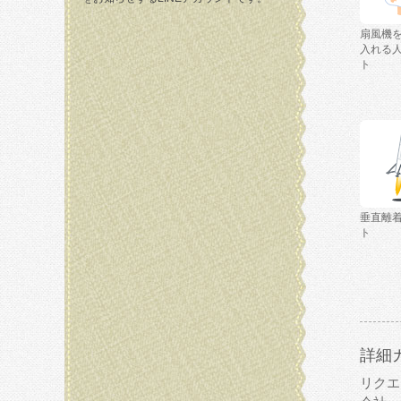
扇風機
入れる
ト
垂直離
ト
詳細
リクエ