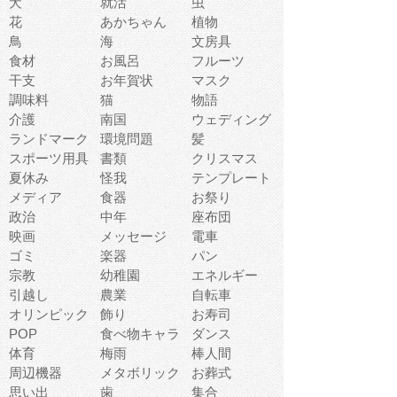
犬
就活
虫
花
あかちゃん
植物
鳥
海
文房具
食材
お風呂
フルーツ
干支
お年賀状
マスク
調味料
猫
物語
介護
南国
ウェディング
ランドマーク
環境問題
髪
スポーツ用具
書類
クリスマス
夏休み
怪我
テンプレート
メディア
食器
お祭り
政治
中年
座布団
映画
メッセージ
電車
ゴミ
楽器
パン
宗教
幼稚園
エネルギー
引越し
農業
自転車
オリンピック
飾り
お寿司
POP
食べ物キャラ
ダンス
体育
梅雨
棒人間
周辺機器
メタボリック
お葬式
思い出
歯
集合