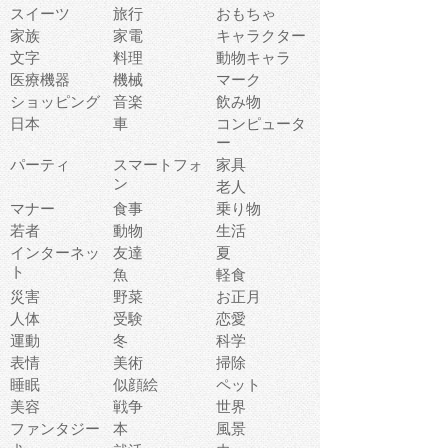
スイーツ
旅行
おもちゃ
家族
家電
キャラクター
文字
料理
動物キャラ
医療機器
機械
マーク
ショッピング
音楽
飲み物
日本
車
コンピュータ
ー
パーティ
スマートフォ
家具
ン
老人
マナー
食事
乗り物
若者
動物
生活
インターネッ
友達
夏
ト
魚
軽食
災害
野菜
お正月
人体
受験
恋愛
運動
冬
科学
表情
美術
掃除
睡眠
似顔絵
ペット
美容
戦争
世界
ファンタジー
本
風景