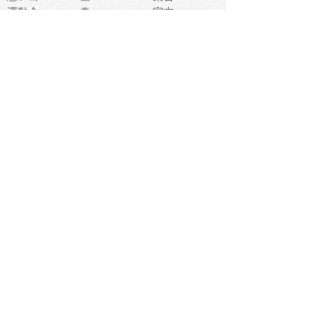
運動会
春
室内
流通
カフェ
お誕生日
宇宙
英語
バレンタイン
サッカー
野球
吹奏楽
トイレ
秋
歌
卒業式
夏バテ
健康診断
爬虫類両生類
フレーム
新社会人
天気
洗濯
ハロウィン
お弁当
ぴょこ
文化祭
ライン
古代生物
ゴールデンウ
ィーク
深海
漁業
貝
あいさつ
裁縫
人体キャラ
お花見
世代
地図
こども職業
甲殻類
人工知能
仏像
花火
初詣
年の瀬
新学期
スープ
入学式
給食
地域キャラ
音楽家
忘年会
恐竜
禁止
紅葉
林業