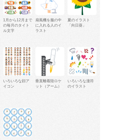
1月から12月まで
扇風機を服の中
夏のイラスト
の毎月のタイト
に入れる人のイ
「向日葵」
ル文字
ラスト
いろいろな顔ア
垂直離着陸ロケ
いろいろな漫符
イコン
ット（アーム）
のイラスト