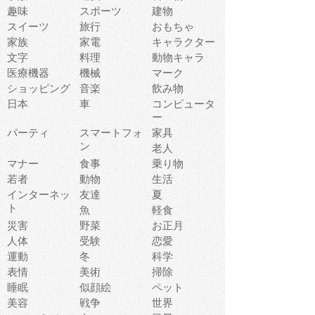
趣味
スポーツ
建物
スイーツ
旅行
おもちゃ
家族
家電
キャラクター
文字
料理
動物キャラ
医療機器
機械
マーク
ショッピング
音楽
飲み物
日本
車
コンピュータ
ー
パーティ
スマートフォ
家具
ン
老人
マナー
食事
乗り物
若者
動物
生活
インターネッ
友達
夏
ト
魚
軽食
災害
野菜
お正月
人体
受験
恋愛
運動
冬
科学
表情
美術
掃除
睡眠
似顔絵
ペット
美容
戦争
世界