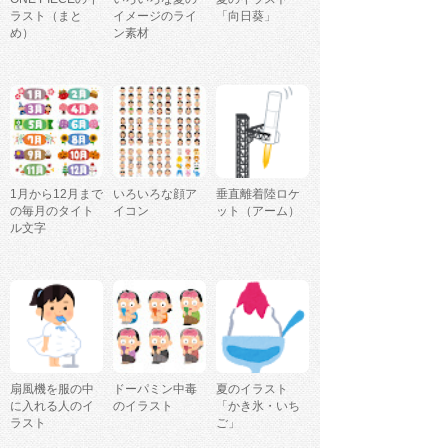
ラスト（まと
イメージのライ
「向日葵」
め）
ン素材
1月から12月まで
いろいろな顔ア
垂直離着陸ロケ
の毎月のタイト
イコン
ット（アーム）
ル文字
扇風機を服の中
ドーパミン中毒
夏のイラスト
に入れる人のイ
のイラスト
「かき氷・いち
ラスト
ご」