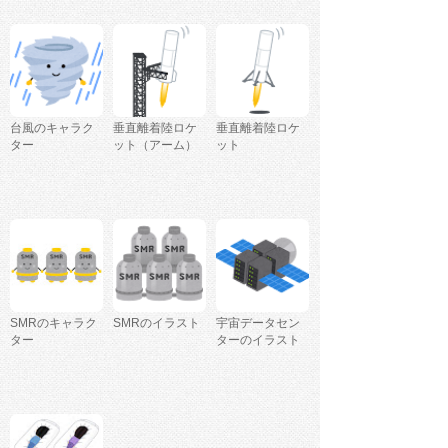
台風のキャラク
垂直離着陸ロケ
垂直離着陸ロケ
ター
ット（アーム）
ット
SMRのキャラク
SMRのイラスト
宇宙データセン
ター
ターのイラスト