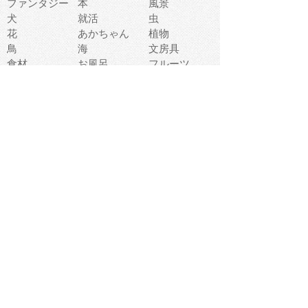
ファンタジー
本
風景
犬
就活
虫
花
あかちゃん
植物
鳥
海
文房具
食材
お風呂
フルーツ
干支
お年賀状
マスク
調味料
猫
物語
介護
南国
ウェディング
ランドマーク
環境問題
髪
スポーツ用具
書類
クリスマス
夏休み
怪我
テンプレート
メディア
食器
お祭り
政治
中年
座布団
映画
メッセージ
電車
ゴミ
楽器
パン
宗教
幼稚園
エネルギー
引越し
農業
自転車
オリンピック
飾り
お寿司
POP
食べ物キャラ
ダンス
体育
梅雨
棒人間
周辺機器
メタボリック
お葬式