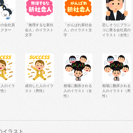
シの会社員
「無理するな新社
「がんばれ新社会
悲しそうにブラン
ラクター
会人」のイラスト
人」のイラスト文
コに乗る会社員の
文字
字
イラスト（女性）
た人のイラ
成功した人のイラ
相場に翻弄される
相場に翻弄される
女性）
スト（男性）
人のイラスト（女
人のイラスト（男
性）
性）
のイラスト