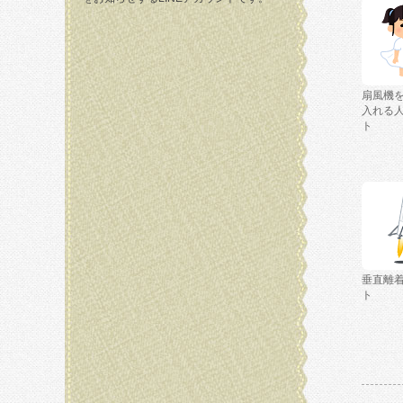
扇風機
入れる
ト
垂直離
ト