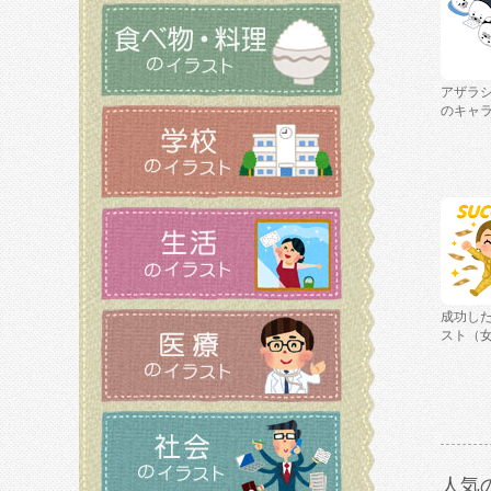
アザラ
のキャ
成功し
スト（
人気