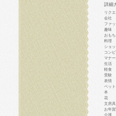
詳細
リクエ
会社
ファッ
趣味
おもち
料理
ショッ
コンピ
マナー
生活
軽食
受験
表情
ペット
本
花
文房具
お年賀
介護