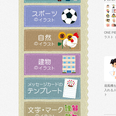
ONE P
ラスト
扇風機
入れる
ト