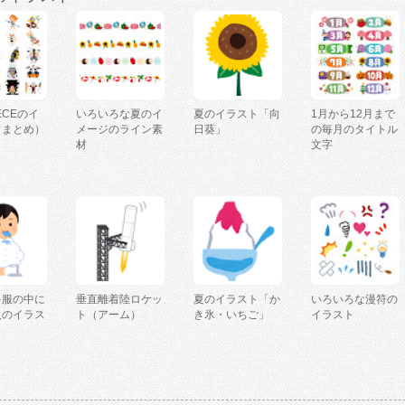
IECEのイ
いろいろな夏のイ
夏のイラスト「向
1月から12月まで
（まとめ）
メージのライン素
日葵」
の毎月のタイトル
材
文字
を服の中に
垂直離着陸ロケッ
夏のイラスト「か
いろいろな漫符の
人のイラス
ト（アーム）
き氷・いちご」
イラスト