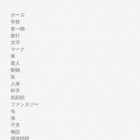
ポーズ
学校
食べ物
旅行
文字
マーク
車
老人
動物
魚
人体
科学
似顔絵
ファンタジー
虫
海
干支
物語
環境問題