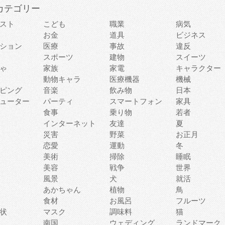
カテゴリー
スト
こども
職業
病気
お金
道具
ビジネス
ション
医療
事故
違反
スポーツ
建物
スイーツ
ゃ
家族
家電
キャラクター
動物キャラ
医療機器
機械
ピング
音楽
飲み物
日本
ューター
パーティ
スマートフォン
家具
食事
乗り物
若者
インターネット
友達
夏
災害
野菜
お正月
恋愛
運動
冬
美術
掃除
睡眠
美容
戦争
世界
風景
犬
就活
あかちゃん
植物
鳥
食材
お風呂
フルーツ
状
マスク
調味料
猫
南国
ウェディング
ランドマーク