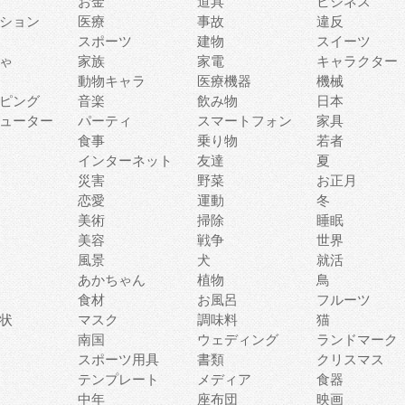
お金
道具
ビジネス
ション
医療
事故
違反
スポーツ
建物
スイーツ
ゃ
家族
家電
キャラクター
動物キャラ
医療機器
機械
ピング
音楽
飲み物
日本
ューター
パーティ
スマートフォン
家具
食事
乗り物
若者
インターネット
友達
夏
災害
野菜
お正月
恋愛
運動
冬
美術
掃除
睡眠
美容
戦争
世界
風景
犬
就活
あかちゃん
植物
鳥
食材
お風呂
フルーツ
状
マスク
調味料
猫
南国
ウェディング
ランドマーク
スポーツ用具
書類
クリスマス
テンプレート
メディア
食器
中年
座布団
映画