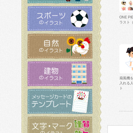
ONE P
ラスト
扇風機
入れる
ト