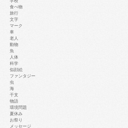
学校
食べ物
旅行
文字
マーク
車
老人
動物
魚
人体
科学
似顔絵
ファンタジー
虫
海
干支
物語
環境問題
夏休み
お祭り
メッセージ