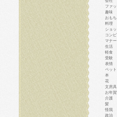
会社
ファッ
趣味
おもち
料理
ショッ
コンピ
マナー
生活
軽食
受験
表情
ペット
本
花
文房具
お年賀
介護
髪
怪我
政治