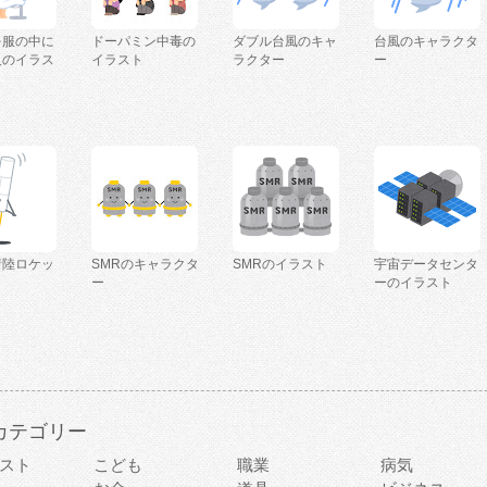
を服の中に
ドーパミン中毒の
ダブル台風のキャ
台風のキャラクタ
人のイラス
イラスト
ラクター
ー
着陸ロケッ
SMRのキャラクタ
SMRのイラスト
宇宙データセンタ
ー
ーのイラスト
カテゴリー
スト
こども
職業
病気