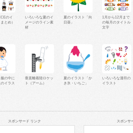
IECEのイ
いろいろな夏のイ
夏のイラスト「向
1月から12月まで
（まとめ）
メージのライン素
日葵」
の毎月のタイトル
材
文字
を服の中に
垂直離着陸ロケッ
夏のイラスト「か
いろいろな漫符の
人のイラス
ト（アーム）
き氷・いちご」
イラスト
スポンサード リンク
スポンサー