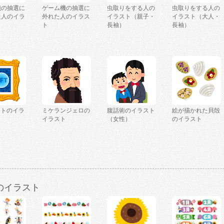
機の抽選に
ゲーム機の抽選に
虫取りをする人の
虫取りをする人の
た人のイラ
外れた人のイラス
イラスト（親子・
イラスト（大人・
ト
長袖）
長袖）
ートのイラ
ミケランジェロの
腹話術のイラスト
絵が描かれた貝殻
イラスト
（女性）
のイラスト
のイラスト