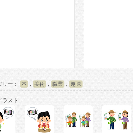
ゴリー：
本
,
美術
,
職業
,
趣味
イラスト