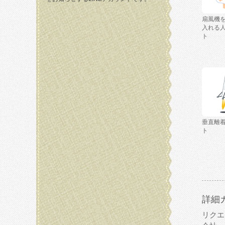
扇風機
入れる
ト
垂直離
ト
詳細
リクエ