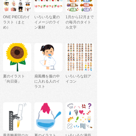
ONE PIECEのイ
いろいろな夏の
1月から12月まで
ラスト（まと
イメージのライ
の毎月のタイト
め）
ン素材
ル文字
夏のイラスト
扇風機を服の中
いろいろな顔ア
「向日葵」
に入れる人のイ
イコン
ラスト
垂直離着陸ロケ
夏のイラスト
いろいろな漫符