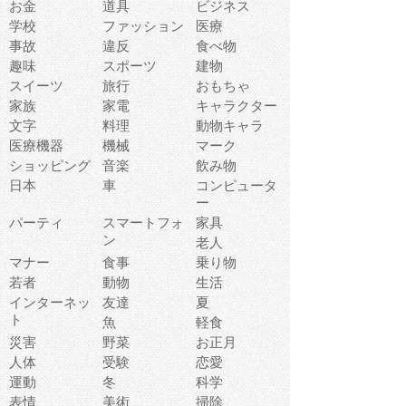
お金
道具
ビジネス
学校
ファッション
医療
事故
違反
食べ物
趣味
スポーツ
建物
スイーツ
旅行
おもちゃ
家族
家電
キャラクター
文字
料理
動物キャラ
医療機器
機械
マーク
ショッピング
音楽
飲み物
日本
車
コンピュータ
ー
パーティ
スマートフォ
家具
ン
老人
マナー
食事
乗り物
若者
動物
生活
インターネッ
友達
夏
ト
魚
軽食
災害
野菜
お正月
人体
受験
恋愛
運動
冬
科学
表情
美術
掃除