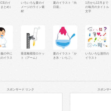
IECEのイ
いろいろな夏のイ
夏のイラスト「向
1月から12月まで
（まとめ）
メージのライン素
日葵」
の毎月のタイトル
材
文字
を服の中に
垂直離着陸ロケッ
夏のイラスト「か
いろいろな漫符の
人のイラス
ト（アーム）
き氷・いちご」
イラスト
スポンサード リンク
スポンサー