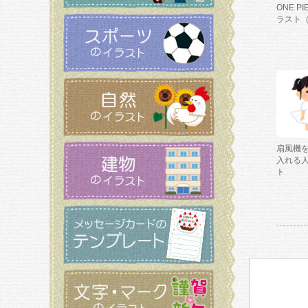
ONE P
ラスト
扇風機
入れる
ト