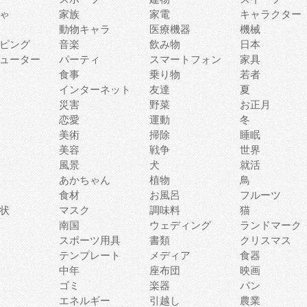
ゃ
家族
家電
キャラクター
動物キャラ
医療機器
機械
ピング
音楽
飲み物
日本
ューター
パーティ
スマートフォン
家具
食事
乗り物
若者
インターネット
友達
夏
災害
野菜
お正月
恋愛
運動
冬
美術
掃除
睡眠
美容
戦争
世界
風景
犬
就活
あかちゃん
植物
鳥
食材
お風呂
フルーツ
状
マスク
調味料
猫
南国
ウェディング
ランドマーク
スポーツ用具
書類
クリスマス
テンプレート
メディア
食器
中年
座布団
映画
ゴミ
楽器
パン
エネルギー
引越し
農業