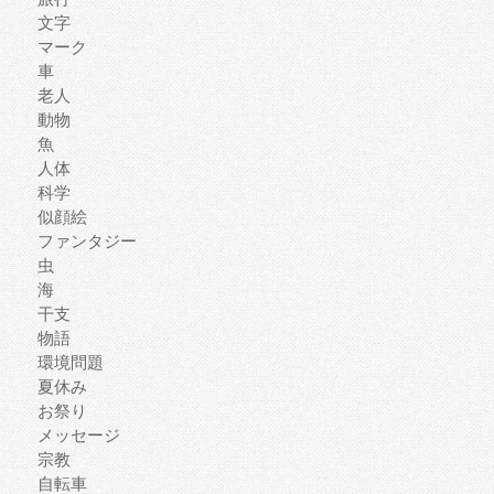
文字
マーク
車
老人
動物
魚
人体
科学
似顔絵
ファンタジー
虫
海
干支
物語
環境問題
夏休み
お祭り
メッセージ
宗教
自転車