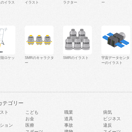
人のイラス
イラスト
ラクター
ー
着陸ロケッ
SMRのキャラクタ
SMRのイラスト
宇宙データセンタ
ー
ーのイラスト
カテゴリー
スト
こども
職業
病気
お金
道具
ビジネス
ション
医療
事故
違反
スポーツ
建物
スイーツ