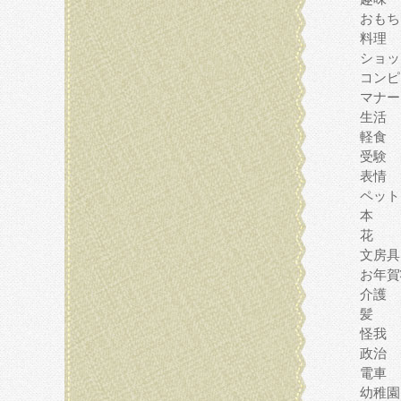
おもち
料理
ショッ
コンピ
マナー
生活
軽食
受験
表情
ペット
本
花
文房具
お年賀
介護
髪
怪我
政治
電車
幼稚園