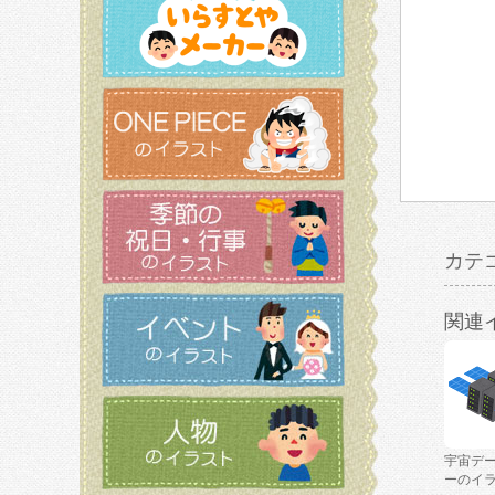
カテ
関連
宇宙デ
ーのイ