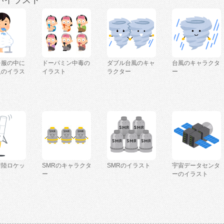
いイラスト
を服の中に
ドーパミン中毒の
ダブル台風のキャ
台風のキャラクタ
人のイラス
イラスト
ラクター
ー
着陸ロケッ
SMRのキャラクタ
SMRのイラスト
宇宙データセンタ
ー
ーのイラスト