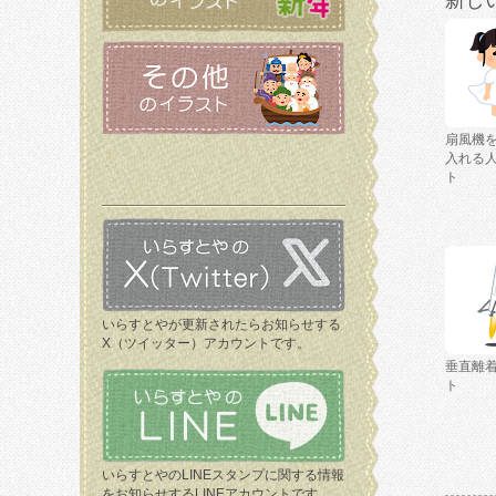
新し
扇風機
入れる
ト
いらすとやが更新されたらお知らせする
X（ツイッター）アカウントです。
垂直離
ト
いらすとやのLINEスタンプに関する情報
をお知らせするLINEアカウントです。