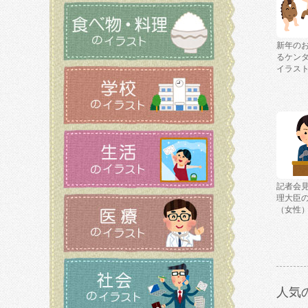
新年の
るケン
イラス
記者会
理大臣
（女性
人気