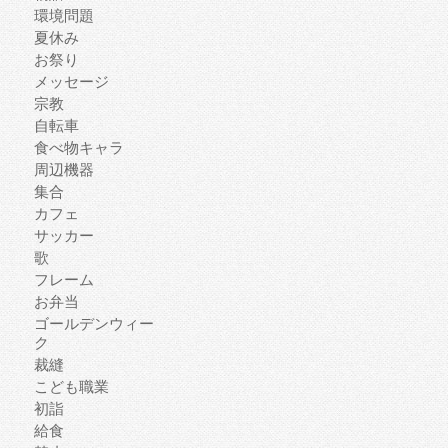
環境問題
夏休み
お祭り
メッセージ
宗教
自転車
食べ物キャラ
周辺機器
集合
カフェ
サッカー
歌
フレーム
お弁当
ゴールデンウィー
ク
裁縫
こども職業
初詣
給食