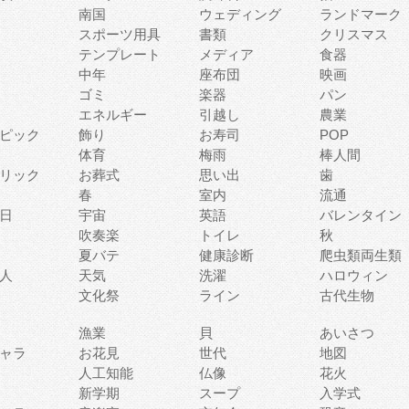
南国
ウェディング
ランドマーク
スポーツ用具
書類
クリスマス
テンプレート
メディア
食器
中年
座布団
映画
ゴミ
楽器
パン
エネルギー
引越し
農業
ピック
飾り
お寿司
POP
体育
梅雨
棒人間
リック
お葬式
思い出
歯
春
室内
流通
日
宇宙
英語
バレンタイン
吹奏楽
トイレ
秋
夏バテ
健康診断
爬虫類両生類
人
天気
洗濯
ハロウィン
文化祭
ライン
古代生物
漁業
貝
あいさつ
ャラ
お花見
世代
地図
人工知能
仏像
花火
新学期
スープ
入学式