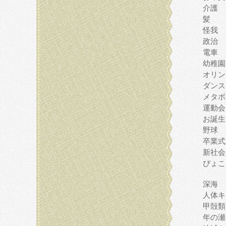
介護
髪
怪我
政治
電車
幼稚園
オリン
ダンス
メタボ
運動会
お誕生
野球
卒業式
新社会
ぴょこ
深海
人体キ
甲殻類
年の瀬