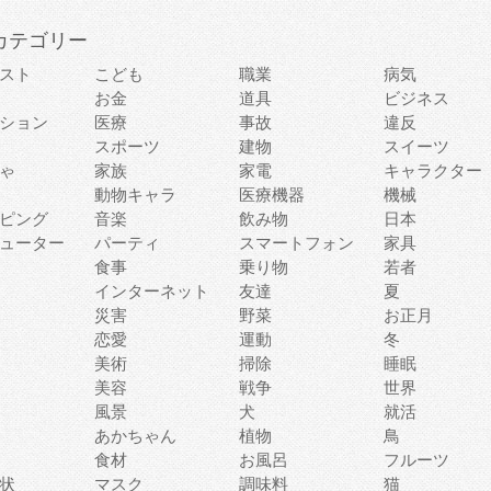
カテゴリー
スト
こども
職業
病気
お金
道具
ビジネス
ション
医療
事故
違反
スポーツ
建物
スイーツ
ゃ
家族
家電
キャラクター
動物キャラ
医療機器
機械
ピング
音楽
飲み物
日本
ューター
パーティ
スマートフォン
家具
食事
乗り物
若者
インターネット
友達
夏
災害
野菜
お正月
恋愛
運動
冬
美術
掃除
睡眠
美容
戦争
世界
風景
犬
就活
あかちゃん
植物
鳥
食材
お風呂
フルーツ
状
マスク
調味料
猫