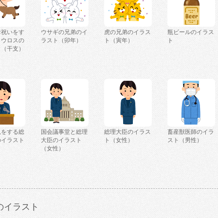
お祝いをす
ウサギの兄弟のイ
虎の兄弟のイラス
瓶ビールのイラス
タウロスの
ラスト（卯年）
ト（寅年）
ト
ト（干支）
見をする総
国会議事堂と総理
総理大臣のイラス
畜産獣医師のイラ
のイラスト
大臣のイラスト
ト（女性）
スト（男性）
）
（女性）
のイラスト