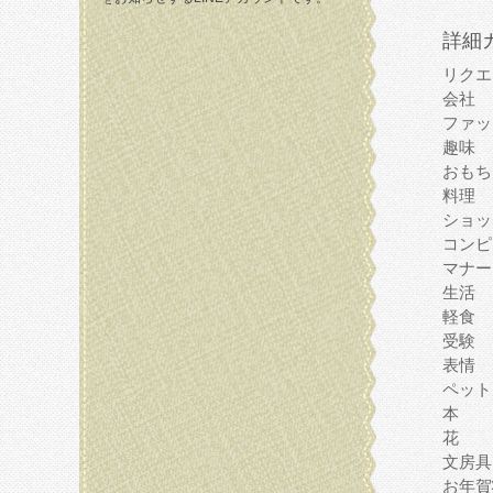
詳細
リクエ
会社
ファッ
趣味
おもち
料理
ショッ
コンピ
マナー
生活
軽食
受験
表情
ペット
本
花
文房具
お年賀