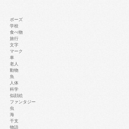
ポーズ
学校
食べ物
旅行
文字
マーク
車
老人
動物
魚
人体
科学
似顔絵
ファンタジー
虫
海
干支
物語