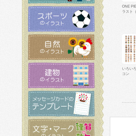
ONE P
ラスト
いろい
コン