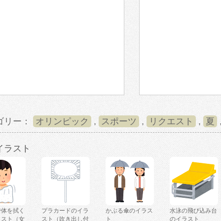
ゴリー：
オリンピック
,
スポーツ
,
リクエスト
,
夏
イラスト
で体を拭く
プラカードのイラ
かぶる傘のイラス
水泳の飛び込み台
ラスト（女
スト（吹き出し付
ト
のイラスト