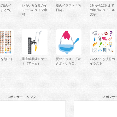
IECEのイ
いろいろな夏のイ
夏のイラスト「向
1月から12月まで
（まとめ）
メージのライン素
日葵」
の毎月のタイトル
材
文字
ろな顔アイ
垂直離着陸ロケッ
夏のイラスト「か
いろいろな漫符の
ト（アーム）
き氷・いちご」
イラスト
スポンサード リンク
スポンサー