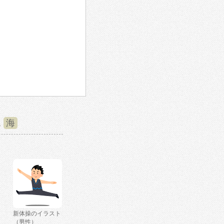
,
海
新体操のイラスト
（男性）