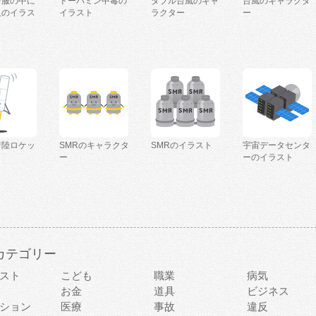
を服の中に
ドーパミン中毒の
ダブル台風のキャ
台風のキャラクタ
人のイラス
イラスト
ラクター
ー
着陸ロケッ
SMRのキャラクタ
SMRのイラスト
宇宙データセンタ
ー
ーのイラスト
カテゴリー
スト
こども
職業
病気
お金
道具
ビジネス
ション
医療
事故
違反