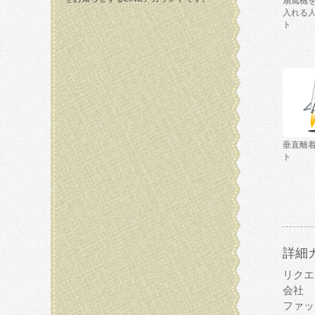
扇風機
入れる
ト
垂直離
ト
詳細
リクエ
会社
ファッ