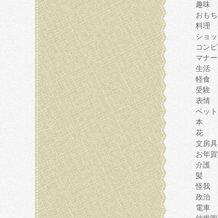
趣味
おもち
料理
ショッ
コンピ
マナー
生活
軽食
受験
表情
ペット
本
花
文房具
お年賀
介護
髪
怪我
政治
電車