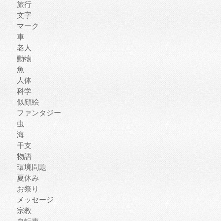
旅行
文字
マーク
車
老人
動物
魚
人体
科学
似顔絵
ファンタジー
虫
海
干支
物語
環境問題
夏休み
お祭り
メッセージ
宗教