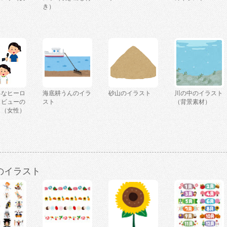
き）
ろなヒーロ
海底耕うんのイラ
砂山のイラスト
川の中のイラスト
タビューの
スト
（背景素材）
ト（女性）
のイラスト