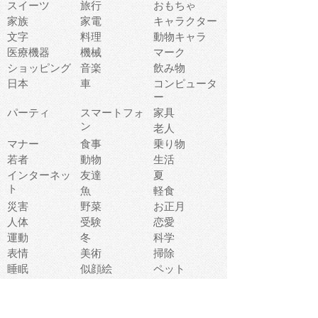
スイーツ
旅行
おもちゃ
家族
家電
キャラクター
文字
料理
動物キャラ
医療機器
機械
マーク
ショッピング
音楽
飲み物
日本
車
コンピュータ
ー
パーティ
スマートフォ
家具
ン
老人
マナー
食事
乗り物
若者
動物
生活
インターネッ
友達
夏
ト
魚
軽食
災害
野菜
お正月
人体
受験
恋愛
運動
冬
科学
表情
美術
掃除
睡眠
似顔絵
ペット
美容
戦争
世界
ファンタジー
本
風景
犬
就活
虫