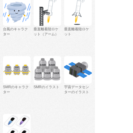
台風のキャラク
垂直離着陸ロケ
垂直離着陸ロケ
ター
ット（アーム）
ット
SMRのキャラク
SMRのイラスト
宇宙データセン
ター
ターのイラスト