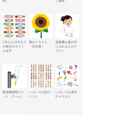
め）
ン素材
1月から12月まで
夏のイラスト
扇風機を服の中
の毎月のタイト
「向日葵」
に入れる人のイ
ル文字
ラスト
垂直離着陸ロケ
いろいろな顔ア
いろいろな漫符
ット（アーム）
イコン
のイラスト