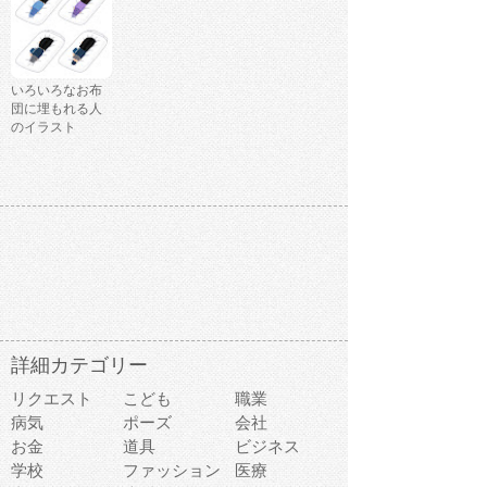
いろいろなお布
団に埋もれる人
のイラスト
詳細カテゴリー
リクエスト
こども
職業
病気
ポーズ
会社
お金
道具
ビジネス
学校
ファッション
医療