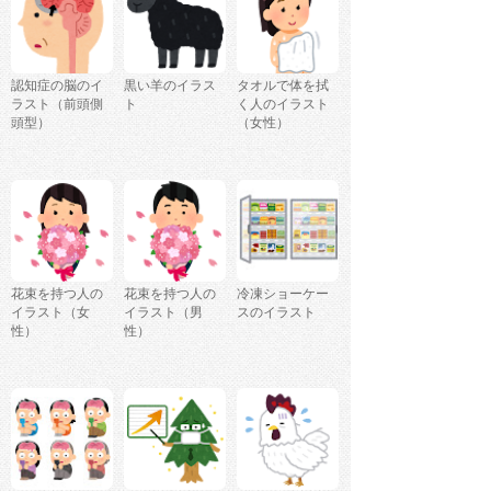
認知症の脳のイ
黒い羊のイラス
タオルで体を拭
ラスト（前頭側
ト
く人のイラスト
頭型）
（女性）
花束を持つ人の
花束を持つ人の
冷凍ショーケー
イラスト（女
イラスト（男
スのイラスト
性）
性）