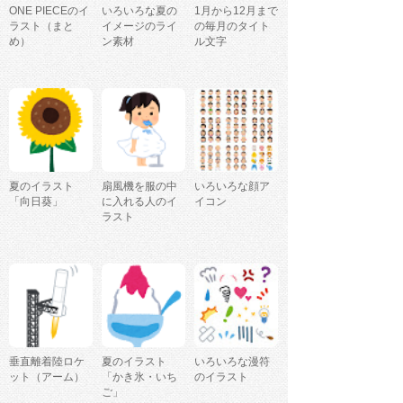
ONE PIECEのイ
いろいろな夏の
1月から12月まで
ラスト（まと
イメージのライ
の毎月のタイト
め）
ン素材
ル文字
夏のイラスト
扇風機を服の中
いろいろな顔ア
「向日葵」
に入れる人のイ
イコン
ラスト
垂直離着陸ロケ
夏のイラスト
いろいろな漫符
ット（アーム）
「かき氷・いち
のイラスト
ご」