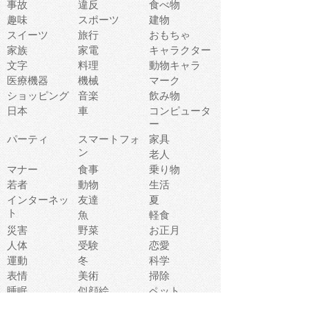
事故
違反
食べ物
趣味
スポーツ
建物
スイーツ
旅行
おもちゃ
家族
家電
キャラクター
文字
料理
動物キャラ
医療機器
機械
マーク
ショッピング
音楽
飲み物
日本
車
コンピュータ
ー
パーティ
スマートフォ
家具
ン
老人
マナー
食事
乗り物
若者
動物
生活
インターネッ
友達
夏
ト
魚
軽食
災害
野菜
お正月
人体
受験
恋愛
運動
冬
科学
表情
美術
掃除
睡眠
似顔絵
ペット
美容
戦争
世界