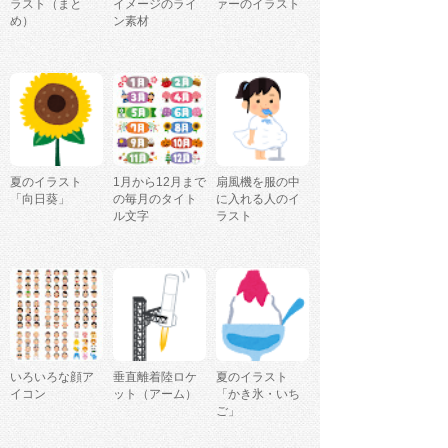
ラスト（まと
イメージのライ
ァーのイラスト
め）
ン素材
夏のイラスト
1月から12月まで
扇風機を服の中
「向日葵」
の毎月のタイト
に入れる人のイ
ル文字
ラスト
いろいろな顔ア
垂直離着陸ロケ
夏のイラスト
イコン
ット（アーム）
「かき氷・いち
ご」