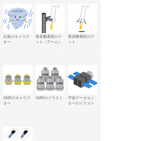
台風のキャラク
垂直離着陸ロケ
垂直離着陸ロケ
ター
ット（アーム）
ット
SMRのキャラク
SMRのイラスト
宇宙データセン
ター
ターのイラスト