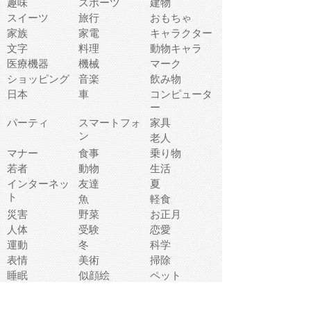
趣味
スポーツ
建物
スイーツ
旅行
おもちゃ
家族
家電
キャラクター
文字
料理
動物キャラ
医療機器
機械
マーク
ショッピング
音楽
飲み物
日本
車
コンピュータ
ー
パーティ
スマートフォ
家具
ン
老人
マナー
食事
乗り物
若者
動物
生活
インターネッ
友達
夏
ト
魚
軽食
災害
野菜
お正月
人体
受験
恋愛
運動
冬
科学
表情
美術
掃除
睡眠
似顔絵
ペット
美容
戦争
世界
ファンタジー
本
風景