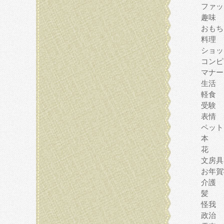
ファッ
趣味
おもち
料理
ショッ
コンピ
マナー
生活
軽食
受験
表情
ペット
本
花
文房具
お年賀
介護
髪
怪我
政治