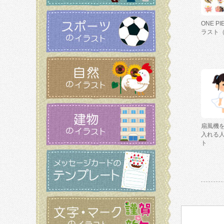
ONE P
ラスト
扇風機
入れる
ト