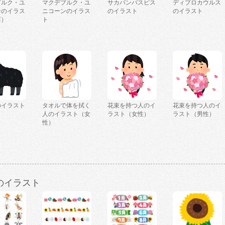
ブルク・ユ
マクデブルク・ユ
サカバンバスピス
ディプロカウルス
ンのイラス
ニコーンのイラス
のイラスト
のイラスト
石）
ト
のイラスト
タオルで体を拭く
花束を持つ人のイ
花束を持つ人のイ
人のイラスト（女
ラスト（女性）
ラスト（男性）
性）
のイラスト