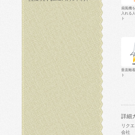
扇風機
入れる
ト
垂直離
ト
詳細
リクエ
会社