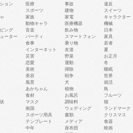
ション
医療
事故
違反
スポーツ
建物
スイーツ
ゃ
家族
家電
キャラクター
動物キャラ
医療機器
機械
ピング
音楽
飲み物
日本
ューター
パーティ
スマートフォン
家具
食事
乗り物
若者
インターネット
友達
夏
災害
野菜
お正月
恋愛
運動
冬
美術
掃除
睡眠
美容
戦争
世界
風景
犬
就活
あかちゃん
植物
鳥
食材
お風呂
フルーツ
状
マスク
調味料
猫
南国
ウェディング
ランドマーク
スポーツ用具
書類
クリスマス
テンプレート
メディア
食器
中年
座布団
映画