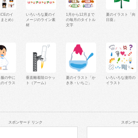
IECEのイ
いろいろな夏のイ
1月から12月まで
夏のイラスト「向
（まとめ）
メージのライン素
の毎月のタイトル
日葵」
材
文字
を服の中に
垂直離着陸ロケッ
夏のイラスト「か
いろいろな漫符の
人のイラス
ト（アーム）
き氷・いちご」
イラスト
スポンサード リンク
スポンサー