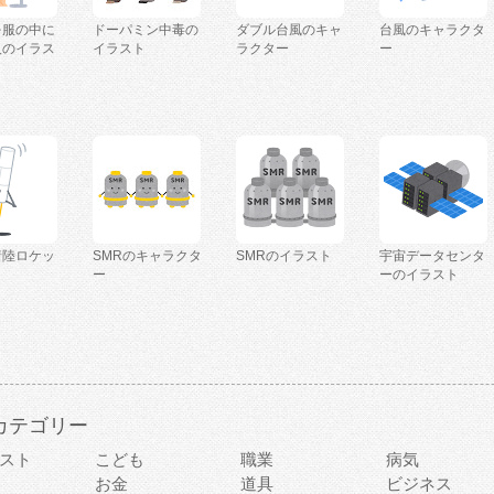
を服の中に
ドーパミン中毒の
ダブル台風のキャ
台風のキャラクタ
人のイラス
イラスト
ラクター
ー
着陸ロケッ
SMRのキャラクタ
SMRのイラスト
宇宙データセンタ
ー
ーのイラスト
カテゴリー
スト
こども
職業
病気
お金
道具
ビジネス