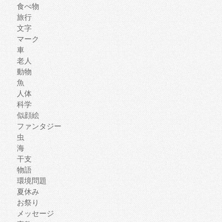
食べ物
旅行
文字
マーク
車
老人
動物
魚
人体
科学
似顔絵
ファンタジー
虫
海
干支
物語
環境問題
夏休み
お祭り
メッセージ