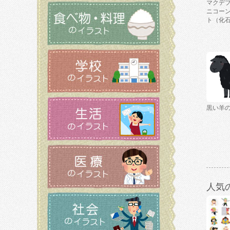
マクデ
ニコー
ト（化
黒い羊
人気