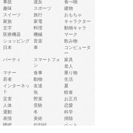
事故
違反
食べ物
趣味
スポーツ
建物
スイーツ
旅行
おもちゃ
家族
家電
キャラクター
文字
料理
動物キャラ
医療機器
機械
マーク
ショッピング
音楽
飲み物
日本
車
コンピュータ
ー
パーティ
スマートフォ
家具
ン
老人
マナー
食事
乗り物
若者
動物
生活
インターネッ
友達
夏
ト
魚
軽食
災害
野菜
お正月
人体
受験
恋愛
運動
冬
科学
表情
美術
掃除
睡眠
似顔絵
ペット
美容
戦争
世界