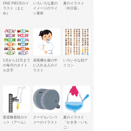
ONE PIECEのイ
いろいろな夏の
夏のイラスト
ラスト（まと
イメージのライ
「向日葵」
め）
ン素材
1月から12月まで
扇風機を服の中
いろいろな顔ア
の毎月のタイト
に入れる人のイ
イコン
ル文字
ラスト
垂直離着陸ロケ
クーゲルパンツ
夏のイラスト
ット（アーム）
ァーのイラスト
「かき氷・いち
ご」