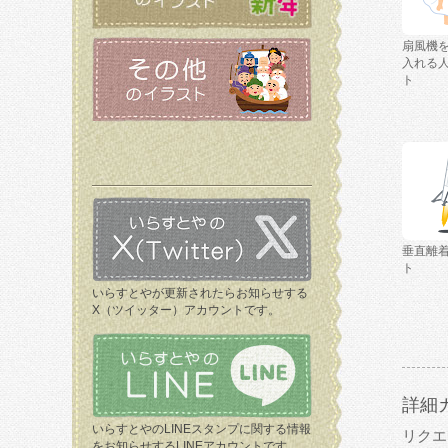
扇風機
入れる
ト
垂直離
ト
いらすとやが更新されたらお知らせする
X（ツイッター）アカウントです。
詳細
いらすとやのLINEスタンプに関する情報
リクエ
をお知らせするLINEアカウントです。