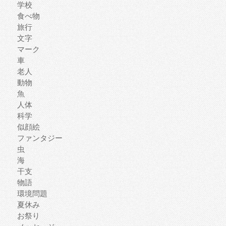
学校
食べ物
旅行
文字
マーク
車
老人
動物
魚
人体
科学
似顔絵
ファンタジー
虫
海
干支
物語
環境問題
夏休み
お祭り