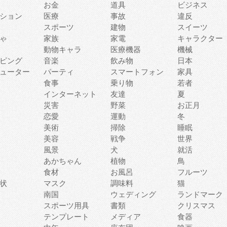
お金
道具
ビジネス
ション
医療
事故
違反
スポーツ
建物
スイーツ
ゃ
家族
家電
キャラクター
動物キャラ
医療機器
機械
ピング
音楽
飲み物
日本
ューター
パーティ
スマートフォン
家具
食事
乗り物
若者
インターネット
友達
夏
災害
野菜
お正月
恋愛
運動
冬
美術
掃除
睡眠
美容
戦争
世界
風景
犬
就活
あかちゃん
植物
鳥
食材
お風呂
フルーツ
状
マスク
調味料
猫
南国
ウェディング
ランドマーク
スポーツ用具
書類
クリスマス
テンプレート
メディア
食器