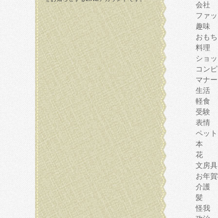
会社
ファッ
趣味
おもち
料理
ショッ
コンピ
マナー
生活
軽食
受験
表情
ペット
本
花
文房具
お年賀
介護
髪
怪我