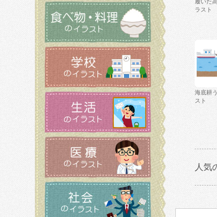
履いた
ラスト
海底耕
スト
人気