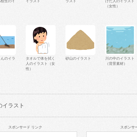
高校生のイ
イラスト
ラスト
けた人のイラスト
（女性）
うんのイラ
タオルで体を拭く
砂山のイラスト
川の中のイラスト
人のイラスト（女
（背景素材）
性）
のイラスト
スポンサード リンク
スポンサー