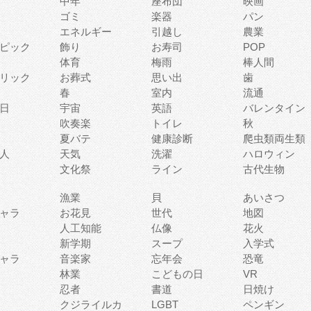
中年
座布団
映画
ゴミ
楽器
パン
エネルギー
引越し
農業
ピック
飾り
お寿司
POP
体育
梅雨
棒人間
リック
お葬式
思い出
歯
春
室内
流通
日
宇宙
英語
バレンタイン
吹奏楽
トイレ
秋
夏バテ
健康診断
爬虫類両生類
人
天気
洗濯
ハロウィン
文化祭
ライン
古代生物
漁業
貝
あいさつ
ャラ
お花見
世代
地図
人工知能
仏像
花火
新学期
スープ
入学式
ャラ
音楽家
忘年会
恐竜
林業
こどもの日
VR
忍者
書道
日焼け
クジライルカ
LGBT
ペンギン