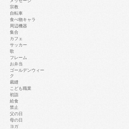
メッセージ
宗教
自転車
食べ物キャラ
周辺機器
集合
カフェ
サッカー
歌
フレーム
お弁当
ゴールデンウィー
ク
裁縫
こども職業
初詣
給食
禁止
父の日
母の日
ヨガ