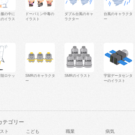
を服の中に
ドーパミン中毒の
ダブル台風のキャ
台風のキャラクタ
人のイラス
イラスト
ラクター
ー
着陸ロケッ
SMRのキャラクタ
SMRのイラスト
宇宙データセンタ
ー
ーのイラスト
カテゴリー
スト
こども
職業
病気