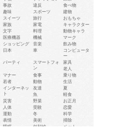
事故
違反
食べ物
趣味
スポーツ
建物
スイーツ
旅行
おもちゃ
家族
家電
キャラクター
文字
料理
動物キャラ
医療機器
機械
マーク
ショッピング
音楽
飲み物
日本
車
コンピュータ
ー
パーティ
スマートフォ
家具
ン
老人
マナー
食事
乗り物
若者
動物
生活
インターネッ
友達
夏
ト
魚
軽食
災害
野菜
お正月
人体
受験
恋愛
運動
冬
科学
表情
美術
掃除
睡眠
似顔絵
ペット