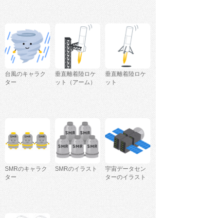
台風のキャラク
垂直離着陸ロケ
垂直離着陸ロケ
ター
ット（アーム）
ット
SMRのキャラク
SMRのイラスト
宇宙データセン
ター
ターのイラスト