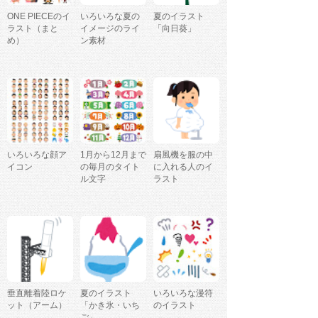
ONE PIECEのイ
いろいろな夏の
夏のイラスト
ラスト（まと
イメージのライ
「向日葵」
め）
ン素材
いろいろな顔ア
1月から12月まで
扇風機を服の中
イコン
の毎月のタイト
に入れる人のイ
ル文字
ラスト
垂直離着陸ロケ
夏のイラスト
いろいろな漫符
ット（アーム）
「かき氷・いち
のイラスト
ご」